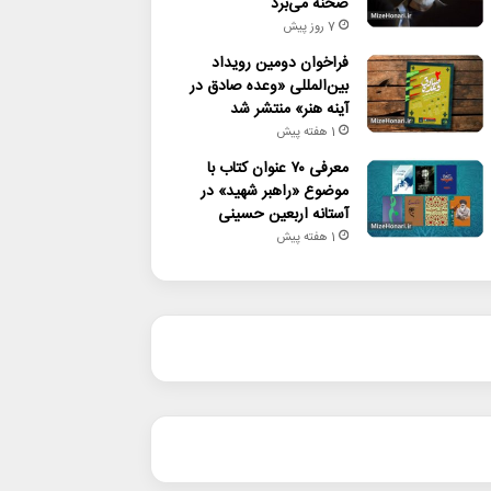
صحنه می‌برد
7 روز پیش
فراخوان دومین رویداد
بین‌المللی «وعده صادق در
آینه هنر» منتشر شد
1 هفته پیش
معرفی ۷۰ عنوان کتاب با
موضوع «راهبر شهید» در
آستانه اربعین حسینی
1 هفته پیش