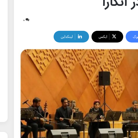
 آنکارا
۰
وک
ایکس
لینکداین