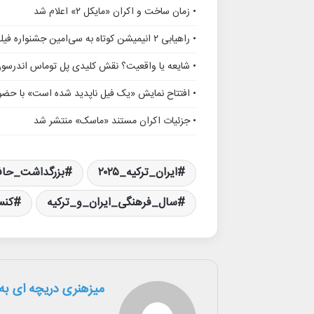
• زمان ساخت و اکران «مایکل ۲» اعلام شد
• راهیابی ۲ انیمیشن کوتاه به سی‌امین جشنواره فیلم رود آیلند
• شایعه یا واقعیت؟ نقش کلیدی پل توماس اندرسو
• افتتاح نمایش «یک فیل ناپدید شده است» با حضور
• جزئیات اکران مستند «ماسک» منتشر شد
ایران_ترکیه_۲۰۲۵
بزرگداشت_حا
سال_فرهنگی_ایران_و_ترکیه
کنس
میزهنری دریچه ای به 