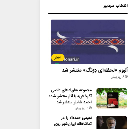
انتخاب سردبیر
اخبار
آلبوم «لحظه‌ای دِرَنگ» منتشر شد
6 روز پیش
مجموعه «فریادهای عاصی
آذرخش» با آثار منتشرنشده
احمد شاملو منتشر شد
6 روز پیش
نعیمی «مده‌آ» را در
تماشاخانه ایران‌شهر روی