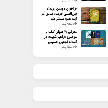
7 روز پیش
فراخوان دومین رویداد
بین‌المللی «وعده صادق در
آینه هنر» منتشر شد
1 هفته پیش
معرفی ۷۰ عنوان کتاب با
موضوع «راهبر شهید» در
آستانه اربعین حسینی
1 هفته پیش