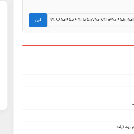
کپی
ت