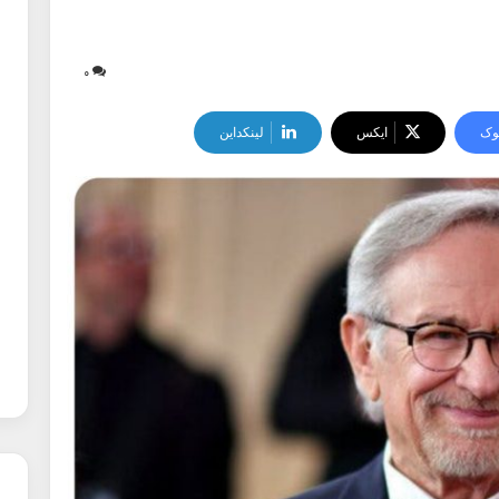
۰
وک
ایکس
لینکداین