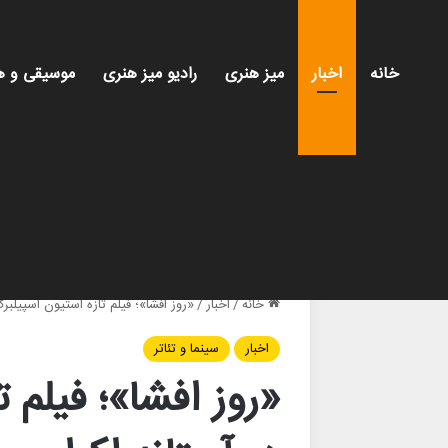
خانه
اخبار
میز هنری
رادیو میز هنری
موسیقی و ه
خانه
/
اخبار
/
«روز افشا»؛ فیلم تازه استیون اسپیلبرگ
اخبار
سینما و تئاتر
«روز افشا»؛ فیلم 