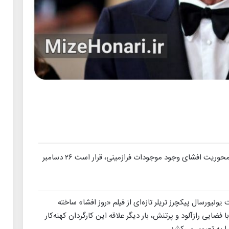
«روز افشا» تازه‌ترین ساخته استیون اسپیلبرگ با محوریت افشای وجود موجودات فرازمینی، قرار است ۲۶ دسامبر
یونیورسال پیکچرز تریلر تازه‌ای از فیلم «روز افشا» ساخته
فضایی رازآلود و پرتنش، بار دیگر علاقه این کارگردان کهنه‌کار