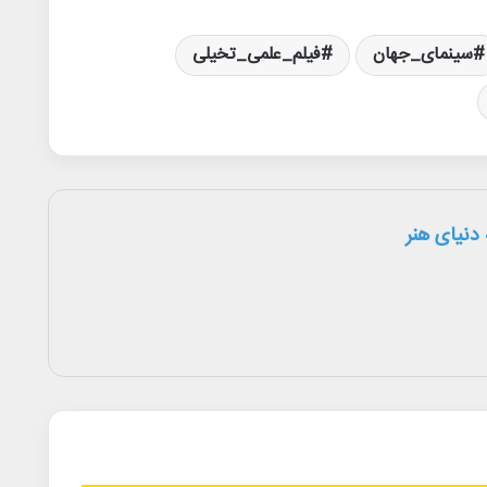
سینمای_جهان
فیلم_علمی_تخیلی
دنیای هنر