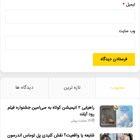
• نمایش ۲ فیلم در «پاتوق مستند»
ایمیل
*
ایران_کنسرت
رونمایی_آثار
وب‌ سایت
کنسرت_تالار_وحدت
موسیقی_ایرانی
موسیقی_مقامی
نسل_خلیل
هژیر_مهر_افروز
محبوب
تازه ترین
دیدگاه ها
راهیابی ۲ انیمیشن کوتاه به سی‌امین جشنواره فیلم
رود آیلند
19 ساعت پیش
شایعه یا واقعیت؟ نقش کلیدی پل توماس اندرسون