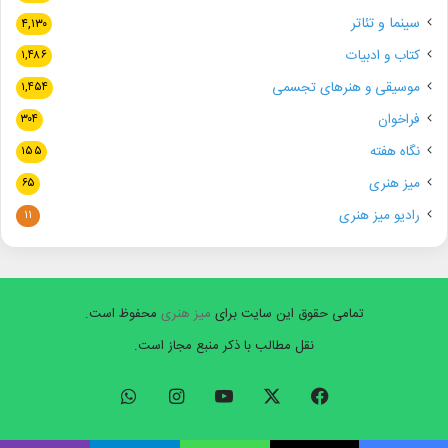
سینما و تئاتر
۴,۱۳۰
کتاب و ادبیات
۱,۴۸۶
موسیقی و هنرهای تجسمی
۱,۴۵۴
فراخوان
۳۰۴
نگاه هفته
۱۵۵
میز هنری
۶۵
رادیو میز هنری
۱۱
تمامی حقوق این سایت برای
میز هنری
محفوظ است.
نقل مطالب با ذکر منبع مجاز است.
فیسبوک
ایکس
یوتیوب
اینستاگرام
واتس
آپ