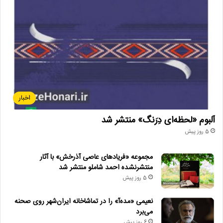
اخبار
آلبوم «لحظه‌ای دِرَنگ» منتشر شد
5 روز پیش
مجموعه «فریادهای عاصی آذرخش» با آثار
منتشرنشده احمد شاملو منتشر شد
5 روز پیش
نعیمی «مده‌آ» را در تماشاخانه ایران‌شهر روی صحنه
می‌برد
6 روز پیش