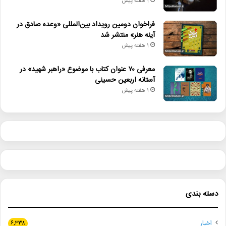
1 هفته پیش
• کدام فیلم‌ها در گیشه سینماها صدرنشین شدند؟
فراخوان دومین رویداد بین‌المللی «وعده صادق در
• «سبیل‌السلطنه» در سنگلج روی صحنه می‌رود
آینه هنر» منتشر شد
1 هفته پیش
• روایت هنر و شعر عاشورایی در اختتامیه «میراث محتشم کاشانی»
معرفی ۷۰ عنوان کتاب با موضوع «راهبر شهید» در
• عیادت از ایرج؛ تجلیل از دهه‌ها فعالیت هنری خواننده نامدار
آستانه اربعین حسینی
• پیام وزیر فرهنگ به مناسبت روز خبرنگار
1 هفته پیش
خانواده خلج
سینماحقیقت
قوی‌دل
مرکز گسترش سینمای مستند، تجربی و پویانمایی
مستند
دسته بندی
اخبار
۶,۳۳۸