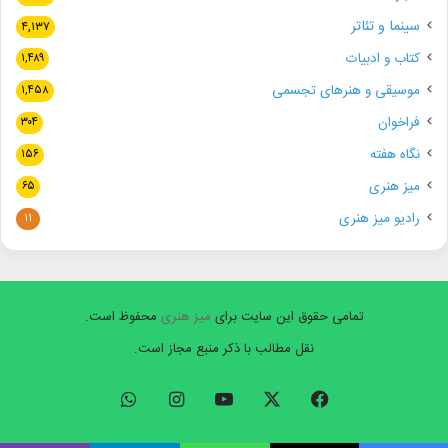
سینما و تئاتر
۴,۱۳۷
کتاب و ادبیات
۱,۴۸۹
موسیقی و هنرهای تجسمی
۱,۴۵۸
فراخوان
۳۰۴
نگاه هفته
۱۵۶
میز هنری
۶۵
رادیو میز هنری
۱۱
تمامی حقوق این سایت برای
میز هنری
محفوظ است.
نقل مطالب با ذکر منبع مجاز است.
فیسبوک
ایکس
یوتیوب
اینستاگرام
واتس
آپ