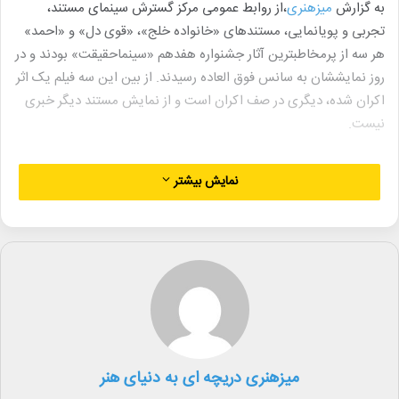
به گزارش
میزهنری
،از روابط عمومی مرکز گسترش سینمای مستند،
تجربی و پویانمایی، مستندهای «خانواده خلج»، «قوی‌ دل» و «احمد»
هر سه از پرمخاطبترین آثار جشنواره هفدهم «سینماحقیقت» بودند و در
روز نمایششان به سانس فوق العاده رسیدند. از بین این سه فیلم یک اثر
اکران شده، دیگری در صف اکران است و از نمایش مستند دیگر خبری
نیست.
مستند «خانواده خلج» به کارگردانی مشترک مریم الهامیان و مصطفی
نمایش بیشتر
حاجی قاسمی پرمخاطب‌ترین مستند روز اول هفدهمین جشنواره
بین‌المللی «سینماحقیقت» بود و به دلیل حضور پرشمار مخاطبان، در روز
دوم جشنواره «سینماحقیقت» در چهار سالن پردیس سینمایی چارسو از
ساعت ۱۱ تا ۱۳ اکران داشت.
این مستند درباره یک خانواده است که اواخر دهه ۷۰ و اوایل دهه ۸۰،
با اراده پدر، حرفه‌ای راه‌اندازی می‌کنند. پدر علاقه‌مند است کار با ارزشی
انجام دهد تا از آن راه درآمد داشته باشد و از لحاظ اقتصادی و اجتماعی
میزهنری دریچه ای به دنیای هنر
رشد کند. به همین دلیل این خانواده از بومهن به گلپایگان اصفهان