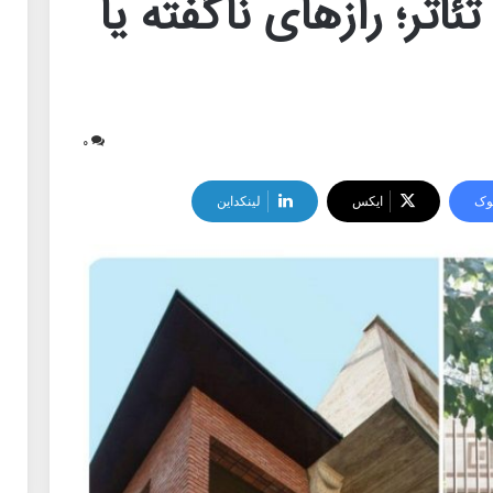
اتر؛ رازهای ناگفته یا
۰
وک
ایکس
لینکداین