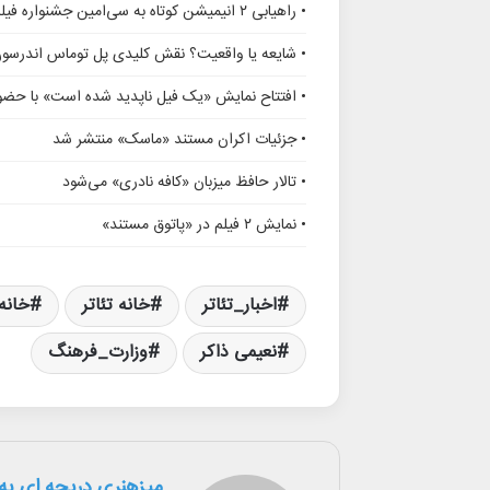
• راهیابی ۲ انیمیشن کوتاه به سی‌امین جشنواره فیلم رود آیلند
• شایعه یا واقعیت؟ نقش کلیدی پل توماس اندرسو
• افتتاح نمایش «یک فیل ناپدید شده است» با حضور
• جزئیات اکران مستند «ماسک» منتشر شد
• تالار حافظ میزبان «کافه نادری» می‌شود
• نمایش ۲ فیلم در «پاتوق مستند»
اخبار_تئاتر
خانه تئاتر
خانه_
نعیمی ذاکر
وزارت_فرهنگ
میزهنری دریچه ای به 