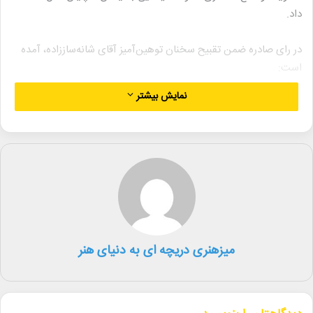
داد.
در رای صادره ضمن تقبیح سخنان توهین‌آمیز آقای شانه‌ساززاده، آمده
است:
نمایش بیشتر
جامعه اصناف سینمایی عضو خانه سینما موظفند نسبت به تعلیق
عضویت و عدم همکاری با ایشان در کلیه امور سینمایی، پلتفرم‌های
نمایش خانگی و امور صنفی تا پایان سال ۱۴۰۴ اقدام نمایند.
هیات رئیسه خانه سینما نیز ضمن نکوهش اظهارات غیر اخلاقی آقای
شانه‌ساززاده، تأکید کرد که حق شکایت فردی در محاکم قضایی برای
سینماگران محفوظ است. این رای با توجه به جوانب حقوقی و صنفی
جامعه اصناف سینمایی صادر و منتشر شده است.
میزهنری دریچه ای به دنیای هنر
این اقدام در پی اعتراضات گسترده جامعه سینمایی به اظهارات
توهین‌آمیز آقای شانه‌ساززاده صورت گرفته است.