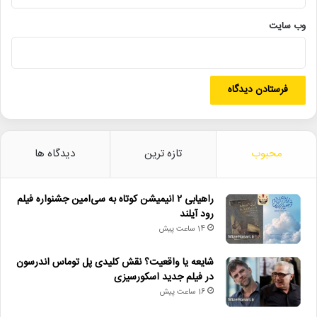
• تالار حافظ میزبان «کافه نادری» می‌شود
وب‌ سایت
• نمایش ۲ فیلم در «پاتوق مستند»
تعلیق_عضویت
سخنان_نامناسب
شانه_ساز_زاده
شورای_صیانت_خانه_سینما
محبوب
تازه ترین
دیدگاه ها
قطع_همکاری
نماوا
راهیابی ۲ انیمیشن کوتاه به سی‌امین جشنواره فیلم
رود آیلند
14 ساعت پیش
شایعه یا واقعیت؟ نقش کلیدی پل توماس اندرسون
در فیلم جدید اسکورسیزی
16 ساعت پیش