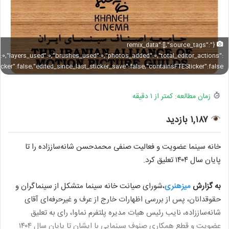
{"remix_data":[],"source_tags":
":0,"layers_used":0,"brushes_used":0,"photos_added":0,"total_editor_actions":
ticker":false,"edited_since_last_sticker_save":false,"containsFTESticker":false}
زمان مطالعه: کمتر از ۱ دقیقه
۱,۱۸۷ بازدید
خانه سینما عضویت و فعالیت صنفی محمدحسن شانه‌ساززاده را تا
پایان سال ۱۴۰۴ تعلیق کرد.
به گزارش
میزهنری
،شورای صیانت خانه سینما متشکل از سینماگران و
حقوقدانان، پس از بررسی اظهارات خارج از عرف و غیرحرفه‌ای آقای
شانه‌ساززاده، نایب رئیس هیات مدیره پلتفرم نماوا، رای به تعلیق
عضویت و قطع همکاری صنوف سینمایی با ایشان تا پایان سال ۱۴۰۴