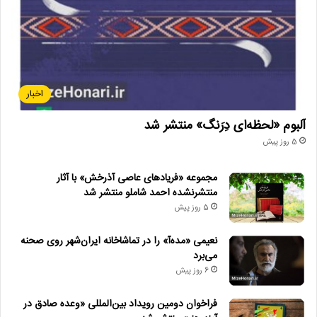
اخبار
آلبوم «لحظه‌ای دِرَنگ» منتشر شد
5 روز پیش
مجموعه «فریادهای عاصی آذرخش» با آثار
منتشرنشده احمد شاملو منتشر شد
5 روز پیش
نعیمی «مده‌آ» را در تماشاخانه ایران‌شهر روی صحنه
می‌برد
6 روز پیش
فراخوان دومین رویداد بین‌المللی «وعده صادق در