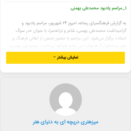
1_مراسم یادبود محمدعلی بهمنی
به گزارش فرهنگسرای رسانه، امروز ۲۴ شهریور، مراسم یادبود و
گرامیداشت محمدعلی بهمنی، شاعر و ترانه‌سرا، با عنوان «در سوگ
استاد» برگزار می‌شود. این مراسم با حضور جمعی از اهالی فرهنگ و
هنر، به تجلیل از خانواده این شاعر خواهد پرداخت. محمدعلی بهمنی،
شاعر غزل‌سرای برجسته کشور، در ۹ شهریور امسال درگذشت. مضامین
نمایش بیشتر
عمیق شعری او شامل عشق، زندگی، و مهربانی بود. مراسم از ساعت ۱۶
آغاز خواهد شد.
2_اکران فیلم «در میان تپه‌ها» در پاریس
فیلم «در میان تپه‌ها» با حضور کارگردان و علاقمندان فرانسوی سینمای
ایران، روز ۱۵ سپتامبر ۲۰۲۴ (۲۵ شهریور) در سینما بالزاک پاریس اکران
می‌شود. این فیلم داستان یک سرباز معلم را روایت می‌کند که برای
میزهنری دریچه ای به دنیای هنر
آموزش به مناطق مرزی اعزام می‌شود و با زندگی عشایر آشنا می‌شود.
پس از نمایش فیلم، جلسه گفت‌وگو و رونمایی از کتاب «در میان تپه‌ها؛