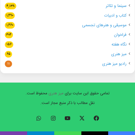
سینما و تئاتر
۴,۱۳۸
کتاب و ادبیات
۱,۴۹۰
موسیقی و هنرهای تجسمی
۱,۴۶۰
فراخوان
۳۰۴
نگاه هفته
۱۵۶
میز هنری
۶۵
رادیو میز هنری
۱۱
تمامی حقوق این سایت برای
میز هنری
محفوظ است.
نقل مطالب با ذکر منبع مجاز است.
فیسبوک
ایکس
یوتیوب
اینستاگرام
واتس
آپ