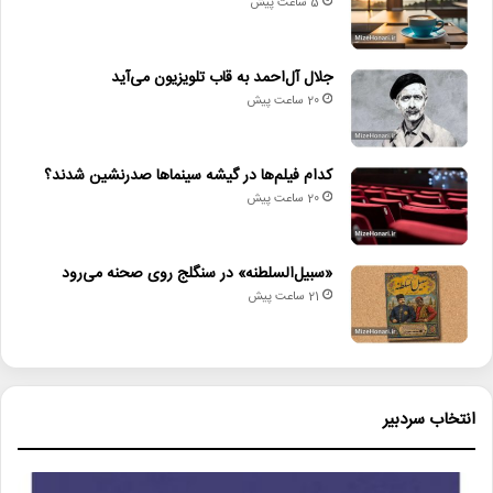
5 ساعت پیش
تا صبحانه خبری دیگر از میزهنری، روزتان پر از نغمه‌های هنری باشد!
جلال آل‌احمد به قاب تلویزیون می‌آید
20 ساعت پیش
لینک خبر
کپی
کدام فیلم‌ها در گیشه سینماها صدرنشین شدند؟
20 ساعت پیش
«سبیل‌السلطنه» در سنگلج روی صحنه می‌رود
21 ساعت پیش
دیگر خبرها
• نگاه هفته
• برگزاری دهمین فستیوال رقابتی پیانو «کلارا»
انتخاب سردبیر
• صبحانه خبر
• جلال آل‌احمد به قاب تلویزیون می‌آید