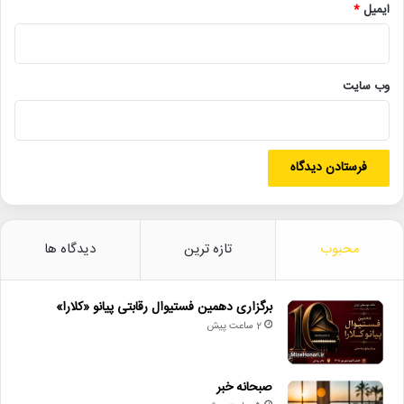
نشست‌های «عصر روشن»، روز جمعه ۲۳ شهریور در تالار استاد امیرخانی
ایمیل
*
خانه هنرمندان برگزار خواهد شد. در این نشست، جمعی از شاعران و
نویسندگان درباره شعر و شخصیت ادبی محمود معتقدی سخن خواهند
گفت. همچنین تازه‌ترین کتاب او با نام «تا صید لبخند باستانی‌ات»
وب‌ سایت
معرفی می‌شود.
5_واکنش لیدی گاگا به پیام همکلاسی سابق
لیدی گاگا، خواننده و بازیگر مشهور، به پیام یکی از همکلاسی‌های
محبوب
تازه ترین
دیدگاه ها
سابقش که گفته بود او هرگز معروف نخواهد شد، واکنش نشان داد.
گاگا در تیک‌تاک نوشت: «باید ادامه داد و تسلیم نشد.» گاگا که نام
برگزاری دهمین فستیوال رقابتی پیانو «کلارا»
حرفه‌ای‌اش را از ترانه «رادیو گاگا» گروه کوئین گرفته، با اولین آلبومش
2 ساعت پیش
«شهرت» به شهرت جهانی رسید و تاکنون برنده ۱۳ جایزه گرمی و یک
اسکار شده است. او اعلام کرده که به زودی اولین ترانه از هفتمین
آلبومش را منتشر می‌کند.
صبحانه خبر