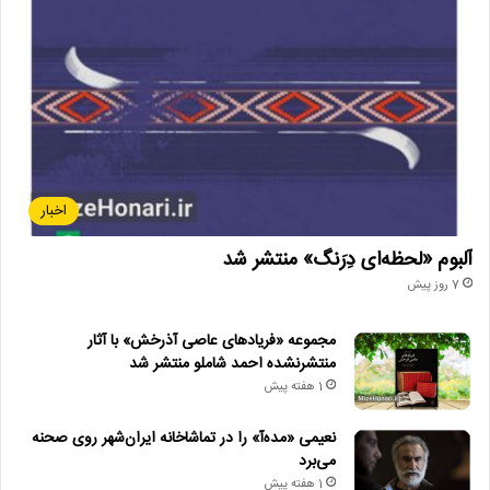
• کدام فیلم‌ها در گیشه سینماها صدرنشین شدند؟
• «سبیل‌السلطنه» در سنگلج روی صحنه می‌رود
• روایت هنر و شعر عاشورایی در اختتامیه «میراث محتشم کاشانی»
افشین علاء
فرهنگسرای رسانه
اخبار
فیلم در میان تپه‌ها
لیدی گاگا
آلبوم «لحظه‌ای دِرَنگ» منتشر شد
7 روز پیش
محمدعلی بهمنی
مجموعه «فریادهای عاصی آذرخش» با آثار
منتشرنشده احمد شاملو منتشر شد
1 هفته پیش
نعیمی «مده‌آ» را در تماشاخانه ایران‌شهر روی صحنه
می‌برد
1 هفته پیش