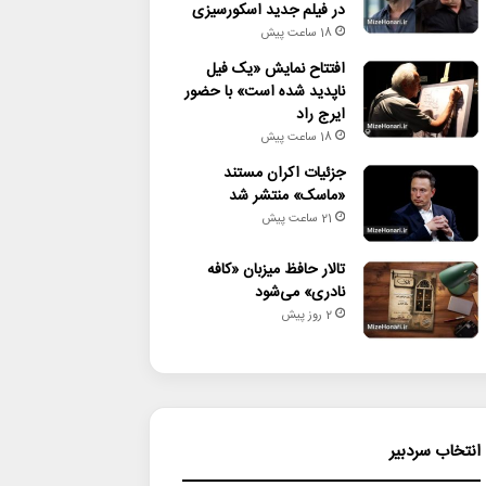
در فیلم جدید اسکورسیزی
18 ساعت پیش
افتتاح نمایش «یک فیل
ناپدید شده است» با حضور
ایرج راد
18 ساعت پیش
جزئیات اکران مستند
«ماسک» منتشر شد
21 ساعت پیش
تالار حافظ میزبان «کافه
نادری» می‌شود
2 روز پیش
انتخاب سردبیر