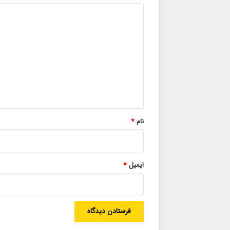
د
ی
د
گ
ا
ه
*
نام
*
ایمیل
*