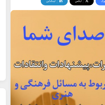
وک
ایکس
لینکداین