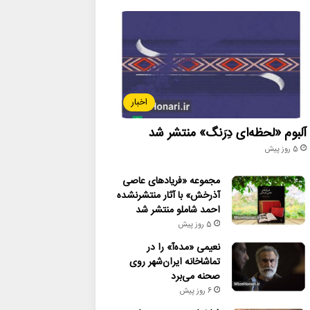
اخبار
آلبوم «لحظه‌ای دِرَنگ» منتشر شد
5 روز پیش
مجموعه «فریادهای عاصی
آذرخش» با آثار منتشرنشده
احمد شاملو منتشر شد
5 روز پیش
نعیمی «مده‌آ» را در
تماشاخانه ایران‌شهر روی
صحنه می‌برد
6 روز پیش