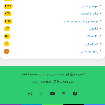
سینما و تئاتر
۴,۱۳۸
کتاب و ادبیات
۱,۴۹۰
موسیقی و هنرهای تجسمی
۱,۴۵۹
فراخوان
۳۰۴
نگاه هفته
۱۵۶
میز هنری
۶۵
رادیو میز هنری
۱۱
تمامی حقوق این سایت برای
میز هنری
محفوظ است.
نقل مطالب با ذکر منبع مجاز است.
فیسبوک
ایکس
یوتیوب
اینستاگرام
واتس
آپ