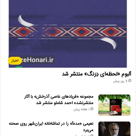
• روایت هنر و شعر عاشورایی در اختتامیه «میراث محتشم کاشانی»
• عیادت از ایرج؛ تجلیل از دهه‌ها فعالیت هنری خواننده نامدار
استیون_اسپیلبرگ
ایندی‌وایر
برترین_فیلم‌ها
دهه۲۰۰۰
میزهنری
اخبار
آلبوم «لحظه‌ای دِرَنگ» منتشر شد
7 روز پیش
مجموعه «فریادهای عاصی آذرخش» با آثار
منتشرنشده احمد شاملو منتشر شد
1 هفته پیش
نعیمی «مده‌آ» را در تماشاخانه ایران‌شهر روی صحنه
می‌برد