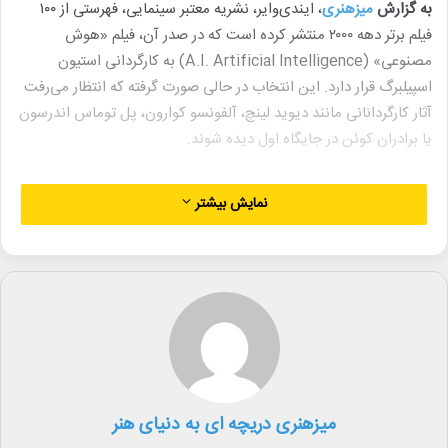
به گزارش
میزهنری
، ایندی‌وایر، نشریه معتبر سینمایی، فهرستی از ۱۰۰
فیلم برتر دهه ۲۰۰۰ منتشر کرده است که در صدر آن، فیلم «هوش
مصنوعی» (A.I. Artificial Intelligence) به کارگردانی استیون
اسپیلبرگ قرار دارد. این انتخاب در حالی صورت گرفته که انتظار می‌رفت
آثار کارگردانانی مانند دیوید لینچ، آلفونسو کوارون، پل توماس اندرسون
یا برادران کوئن در جایگاه اول دیده شوند.
این فهرست با آرای تمامی نویسندگان ایندی‌وایر تهیه شده و در آن فیلم
نمایش بیشتر
«یی یی» (Yi Yi) ساخته ادوارد یانگ و «جاده مالهالند» (Mulholland
Dr) به کارگردانی دیوید لینچ به ترتیب در جایگاه دوم و سوم قرار
گرفته‌اند.
برخی از فیلم‌هایی که در ابتدا با استقبال کمتری مواجه شدند اما با گذر
زمان به محبوبیت رسیدند نیز در این فهرست حضور دارند؛ از جمله
«میامی وایس» (Miami Vice) به کارگردانی مایکل مان و «ماری
آنتوانت» (Marie Antoinette) ساخته سوفیا کاپولا. با این حال،
میزهنری دریچه ای به دنیای هنر
حضور آثاری مانند «فراموش کردن سارا مارشال» (Forgetting Sarah