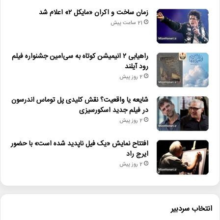
زمان ساخت و اکران «مایکل ۲» اعلام شد
21 ساعت پیش
راهیابی ۲ انیمیشن کوتاه به سی‌امین جشنواره فیلم
رود آیلند
2 روز پیش
شایعه یا واقعیت؟ نقش کلیدی پل توماس اندرسون
در فیلم جدید اسکورسیزی
2 روز پیش
افتتاح نمایش «یک فیل ناپدید شده است» با حضور
ایرج راد
2 روز پیش
انتخاب سردبیر