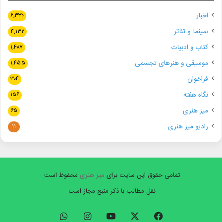
اخبار
۶,۳۳۰
سینما و تئاتر
۴,۱۳۲
کتاب و ادبیات
۱,۴۸۷
موسیقی و هنرهای تجسمی
۱,۴۵۵
فراخوان
۳۰۴
نگاه هفته
۱۵۶
میز هنری
۶۵
رادیو میز هنری
۱۱
تمامی حقوق این سایت برای
میز هنری
محفوظ است.
نقل مطالب با ذکر منبع مجاز است.
فیسبوک
ایکس
یوتیوب
اینستاگرام
واتس