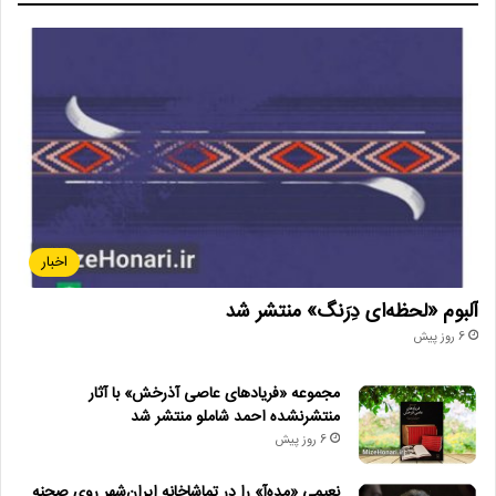
اخبار
آلبوم «لحظه‌ای دِرَنگ» منتشر شد
6 روز پیش
مجموعه «فریادهای عاصی آذرخش» با آثار
منتشرنشده احمد شاملو منتشر شد
6 روز پیش
نعیمی «مده‌آ» را در تماشاخانه ایران‌شهر روی صحنه