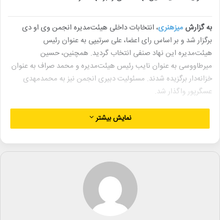
به گزارش
میزهنری
، انتخابات داخلی هیئت‌مدیره انجمن وی‌ او دی
برگزار شد و بر اساس رای اعضا، علی سرتیپی به عنوان رئیس
هیئت‌مدیره این نهاد صنفی انتخاب گردید. همچنین، حسین
میرطاووسی به عنوان نایب رئیس هیئت‌مدیره و محمد صراف به عنوان
خزانه‌دار برگزیده شدند. مسئولیت دبیری انجمن نیز به محمدمهدی
عسگرپور واگذار شد.
شایان ذکر است که مجمع انجمن نیز اخیراً برگزار شده و طبق آرای
نمایش بیشتر
اعضا، علی سرتیپی، محمد صراف، محمدجواد شکوری مقدم، حسین
میرطاووسی، سعید رسول‌اف به عنوان اعضای اصلی و سیدرامین موسوی
علی‌البدل اول و امیر پروین‌حسینی علی‌البدل دوم انتخاب شدند.
همچنین، سعید نوروزی به عنوان بازرس و امیرحسین حیدری به عنوان
بازرس علی‌البدل انتخاب شدند.
علی سرتیپی که پیش از این نیز مسئولیت ریاست صنف را برعهده
داشت، بار دیگر با رای اعضای هیئت‌مدیره مسئولیتش تمدید شد. وی