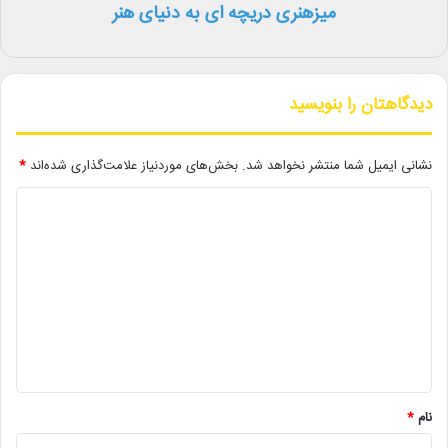
میزهنری دریچه ای به دنیای هنر
سال‌ها سابقه کار تخصصی در سینما و شبکه نمایش خانگی را در کارنامه
خود دارد.
دیدگاهتان را بنویسید
لینک خبر
نشانی ایمیل شما منتشر نخواهد شد.
بخش‌های موردنیاز علامت‌گذاری شده‌اند
*
کپی
د
ی
د
دیگر خبرها
گ
ا
• نگاه هفته
ه
• مجله هنری
*
• زمان ساخت و اکران «مایکل ۲» اعلام شد
نام
*