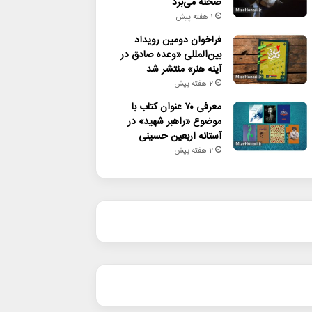
صحنه می‌برد
1 هفته پیش
فراخوان دومین رویداد
بین‌المللی «وعده صادق در
آینه هنر» منتشر شد
2 هفته پیش
معرفی ۷۰ عنوان کتاب با
موضوع «راهبر شهید» در
آستانه اربعین حسینی
2 هفته پیش