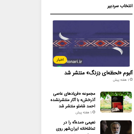
انتخاب سردبیر
اخبار
آلبوم «لحظه‌ای دِرَنگ» منتشر شد
1 هفته پیش
مجموعه «فریادهای عاصی
آذرخش» با آثار منتشرنشده
احمد شاملو منتشر شد
1 هفته پیش
نعیمی «مده‌آ» را در
تماشاخانه ایران‌شهر روی