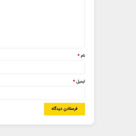
د
گ
ا
ه
*
نام
*
ایمیل
*