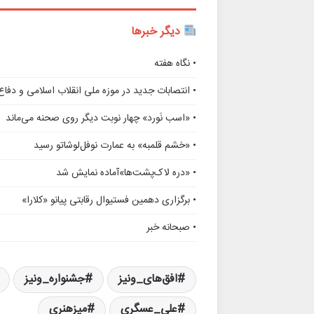
دیگر خبرها
• نگاه هفته
• انتصابات جدید در موزه ملی انقلاب اسلامی و دف
• «اسب نَورد» چهار نوبت دیگر روی صحنه می‌ماند
• «خشم قلمبه» به عمارت نوفل‌لوشاتو رسید
• «دره لاک‌پشت‌ها»آماده نمایش شد
• برگزاری دهمین فستیوال رقابتی پیانو «کلارا»
• صبحانه خبر
افق‌های_ونیز
جشنواره_ونیز
علی_عسگری
میزهنری