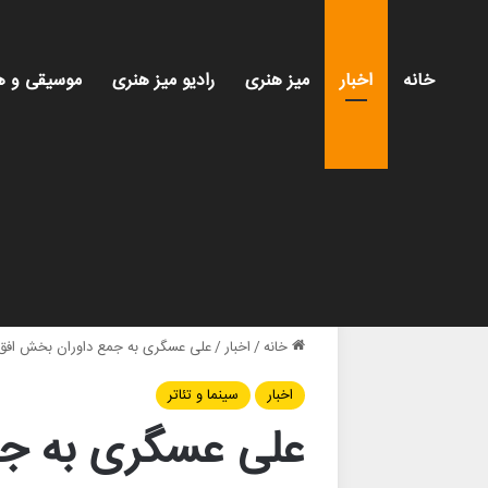
خانه
اخبار
میز هنری
رادیو میز هنری
موسیقی و ه
خانه
/
اخبار
/
علی عسگری به جمع داوران بخش افق‌
اخبار
سینما و تئاتر
علی عسگری به ج