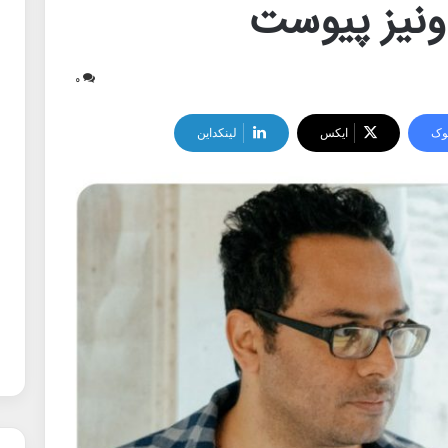
ونیز پیوست
۰
وک
ایکس
لینکداین