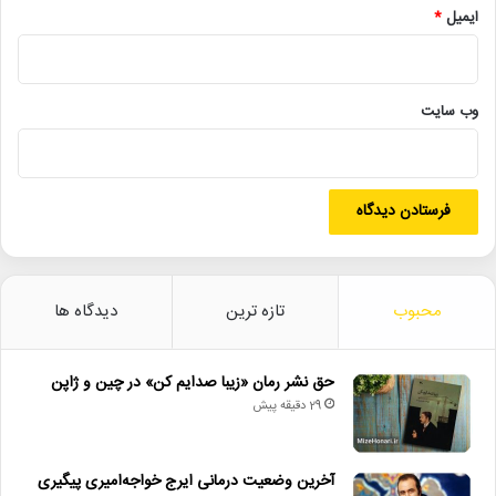
ایمیل
*
لینک خبر
کپی
وب‌ سایت
دیگر خبرها
• بسته خبری
محبوب
تازه ترین
دیدگاه ها
• حق نشر رمان «زیبا صدایم کن» در چین و ژاپن
• آخرین وضعیت درمانی ایرج خواجه‌امیری پیگیری شد
حق نشر رمان «زیبا صدایم کن» در چین و ژاپن
29 دقیقه پیش
• «ادیسه» رکورد فروش فیلم‌های نولان و آی‌مکس را شکست
• حسین پاکدل پس از ۳۳ سال دوباره مجری تلویزیون شد
آخرین وضعیت درمانی ایرج خواجه‌امیری پیگیری