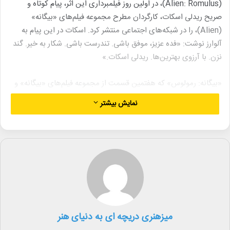
(Alien: Romulus)، در اولین روز فیلمبرداری این اثر، پیام کوتاه و
صریح ریدلی اسکات، کارگردان مطرح مجموعه فیلم‌های «بیگانه»
(Alien)، را در شبکه‌های اجتماعی منتشر کرد. اسکات در این پیام به
آلوارز نوشت: «فده عزیز، موفق باشی. تندرست باشی. شکار به خیر. گند
نزن. با آرزوی بهترین‌ها. ریدلی اسکات.»
«بیگانه: رمولوس» که هفتمین قسمت از مجموعه فیلم‌های «بیگانه» و
اولین فیلم پس از «بیگانه: کاوننت» (Alien: Covenant) در سال ۲۰۱۷
نمایش بیشتر
است، به کارگردانی آلوارز، فیلمساز اهل اروگوئه، ساخته می‌شود. اسکات
کارگردانی این فیلم را به آلوارز سپرده اما به عنوان یکی از تهیه‌کنندگان در
پروژه حضور دارد.
ریدلی اسکات در مصاحبه‌ای با «لس‌آنجلس تایمز» درباره این پروژه
گفت: «خطر همه چندگانه‌ها این است که از بین می‌روند، مگر اینکه
کسی ناگهان تصمیم بگیرد آستین بالا بزند و وارد میدان عمل شود. فده
پر از انرژی است، و من باید کنار می‌کشیدم و به او اجازه می‌دادم
میزهنری دریچه ای به دنیای هنر
فیلمش را بسازد… فده برنامه معینی در ذهنش داشت، و فیلمنامه او
روشن بود. طولانی هم بود، اما فیلمنامه همیشه طولانی است.»