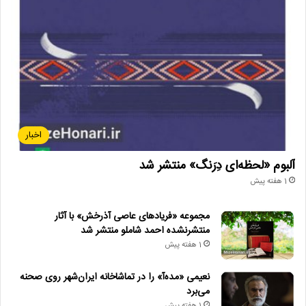
اخبار
آلبوم «لحظه‌ای دِرَنگ» منتشر شد
1 هفته پیش
مجموعه «فریادهای عاصی آذرخش» با آثار
منتشرنشده احمد شاملو منتشر شد
1 هفته پیش
نعیمی «مده‌آ» را در تماشاخانه ایران‌شهر روی صحنه
می‌برد