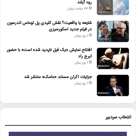
• مجله هنری
رود آیلند
23 ساعت پیش
• زمان ساخت و اکران «مایکل ۲» اعلام شد
شایعه یا واقعیت؟ نقش کلیدی پل توماس اندرسون
• راهیابی ۲ انیمیشن کوتاه به سی‌امین جشنواره فیلم رود آیلند
در فیلم جدید اسکورسیزی
• شایعه یا واقعیت؟ نقش کلیدی پل توماس اندرسون در فیلم جدید
1 روز پیش
اسکورسیزی
افتتاح نمایش «یک فیل ناپدید شده است» با حضور
• افتتاح نمایش «یک فیل ناپدید شده است» با حضور ایرج راد
ایرج راد
1 روز پیش
• جزئیات اکران مستند «ماسک» منتشر شد
جزئیات اکران مستند «ماسک» منتشر شد
• تالار حافظ میزبان «کافه نادری» می‌شود
1 روز پیش
تجلی_اراده_ملی
جشنواره_فیلم_فجر
چهل_وسومین_جشنواره_فیلم_فجر
فراخوان
انتخاب سردبیر
فیلم_فجر
منوچهر_شاهسواری