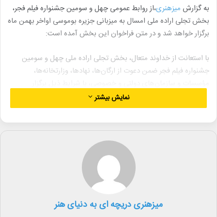
به گزارش
میزهنری
،از روابط عمومی چهل و سومین جشنواره فیلم فجر،
بخش تجلی اراده ملی امسال به میزبانی جزیره بوموسی اواخر بهمن ماه
برگزار خواهد شد و در متن فراخوان این بخش آمده است:
با استعانت از خداوند متعال، بخش تجلی اراده ملی چهل و سومین
جشنواره فیلم فجر ضمن دعوت از ارگان‌ها، نهادها، وزارتخانه‌ها،
مؤسسات و سازمان‌های دولتی و خصوصی، با شرایط ذیل برگزار
می‌شود.
نمایش بیشتر
ارگان‌ها می‌توانند ضمن بررسی آثاری که در بخش مسابقه سینمای
ایران جشنواره پذیرفته شده‌اند، به فیلم‌های منتخب از نگاه خود با توجه
به اولویت‌های موضوعی سازمان متبوع جوایزی اهدا کنند.
هیئت داوران هر سازمان، مشتمل بر ۳ نفر از کارشناسان فرهنگی و
هنری است که حضور یک نفر از داوران از میان کارگردانان، بازیگران،
تهیه‌کنندگان، مدرسان و منتقدان سینما یا یکی از مشاغل اصلی فنی در
سینما با صلاحیت علمی و هنری و دو نفر از کارشناسان سازمان مذکور
میزهنری دریچه ای به دنیای هنر
خواهد بود.