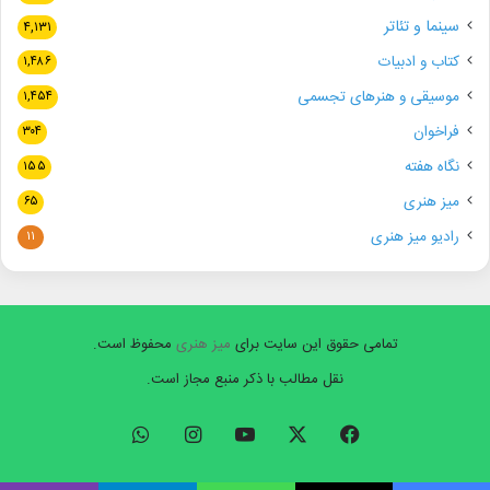
سینما و تئاتر
۴,۱۳۱
کتاب و ادبیات
۱,۴۸۶
موسیقی و هنرهای تجسمی
۱,۴۵۴
فراخوان
۳۰۴
نگاه هفته
۱۵۵
میز هنری
۶۵
رادیو میز هنری
۱۱
تمامی حقوق این سایت برای
میز هنری
محفوظ است.
نقل مطالب با ذکر منبع مجاز است.
فیسبوک
ایکس
یوتیوب
اینستاگرام
واتس
آپ