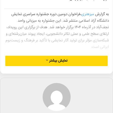
به گزارش
میزهنری
،فراخوان دومین دوره جشنواره سراسری نمایش
دانشگاه آزاد اسلامی منتشر شد. این جشنواره به میزبانی واحد
نجف‌آباد در آذرماه ۱۴۰۴ برگزار خواهد شد. هدف از برگزاری این رویداد،
ارتقای سطح علمی و عملی تئاتر دانشجویی، ایجاد پیوند میان‌رشته‌ای و
شبکه‌سازی مؤثر برای تولید آثار نمایشی با تأکید بر فرهنگ و زیست‌بوم
ایرانی است.
جشنواره در سه بخش صحنه‌ای، خیابانی و نمایشنامه‌نویسی برگزار
نمایش بیشتر
می‌شود. در بخش‌های صحنه‌ای و خیابانی، اولویت با آثاری است که
دارای خلاقیت، پویایی و ایده‌های نوین اجرایی باشند. شرکت‌کنندگان
باید دانشجویان دانشگاه آزاد اسلامی باشند و آثاری را ارائه دهند که
پیش‌تر اجرای عمومی نداشته یا در جشنواره‌های دیگر شرکت نکرده
باشند.
شرایط شرکت در جشنواره شامل ارائه گواهی اشتغال به تحصیل، مجوز
مکتوب نویسنده یا ناشر اثر و رعایت ماهیت دانشجویی اثر در صورت