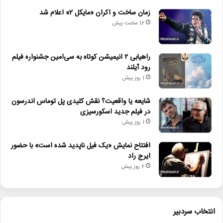
اسکورسیزی
زمان ساخت و اکران «مایکل ۲» اعلام شد
• افتتاح نمایش «یک فیل ناپدید شده است» با حضور ایرج راد
12 ساعت پیش
• جزئیات اکران مستند «ماسک» منتشر شد
راهیابی ۲ انیمیشن کوتاه به سی‌امین جشنواره فیلم
رود آیلند
تئاتر_دانشگاهی
جشنواره_نمایش_دانشجویی
1 روز پیش
دانشگاه_آزاد
فراخوان
فراخوان_هنری
شایعه یا واقعیت؟ نقش کلیدی پل توماس اندرسون
در فیلم جدید اسکورسیزی
1 روز پیش
افتتاح نمایش «یک فیل ناپدید شده است» با حضور
ایرج راد
2 روز پیش
انتخاب سردبیر