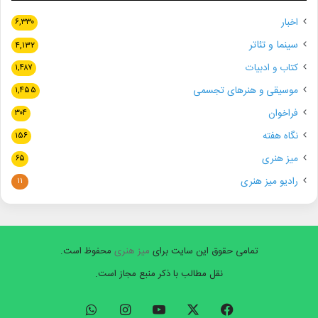
اخبار
۶,۳۳۰
سینما و تئاتر
۴,۱۳۲
کتاب و ادبیات
۱,۴۸۷
موسیقی و هنرهای تجسمی
۱,۴۵۵
فراخوان
۳۰۴
نگاه هفته
۱۵۶
میز هنری
۶۵
رادیو میز هنری
۱۱
تمامی حقوق این سایت برای
میز هنری
محفوظ است.
نقل مطالب با ذکر منبع مجاز است.
فیسبوک
ایکس
یوتیوب
اینستاگرام
واتس