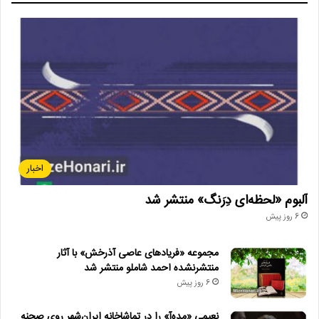
اخبار
آلبوم «لحظه‌ای دِرَنگ» منتشر شد
6 روز پیش
مجموعه «فریادهای عاصی آذرخش» با آثار
منتشرنشده احمد شاملو منتشر شد
6 روز پیش
نعیمی «مده‌آ» را در تماشاخانه ایران‌شهر روی صحنه