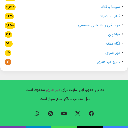
سینما و تئاتر
۴,۱۳۷
کتاب و ادبیات
۱,۴۸۹
موسیقی و هنرهای تجسمی
۱,۴۵۸
فراخوان
۳۰۴
نگاه هفته
۱۵۶
میز هنری
۶۵
رادیو میز هنری
۱۱
تمامی حقوق این سایت برای
میز هنری
محفوظ است.
نقل مطالب با ذکر منبع مجاز است.
فیسبوک
ایکس
یوتیوب
اینستاگرام
واتس
آپ