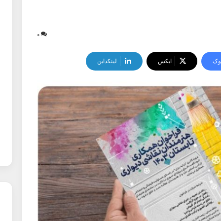
۰
وک
ایکس
لینکداین