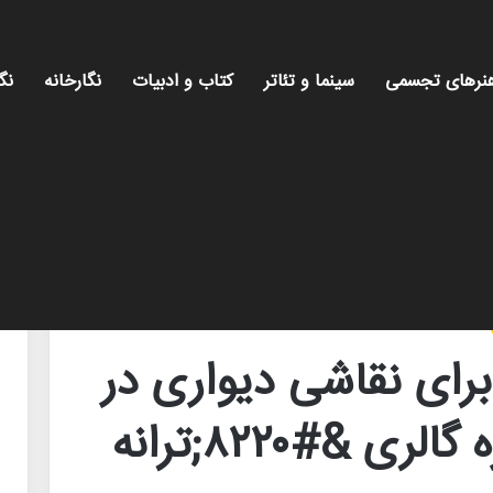
نرهای تجسمی
سینما و تئاتر
کتاب و ادبیات
نگارخانه
نگ
وی موزه گالری &#۸۲۲۰;ترانه باران&#۸۲۲۱;
رای نقاشی دیواری در
تهران از سوی موزه گالری &#۸۲۲۰;ترانه