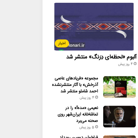
اخبار
آلبوم «لحظه‌ای دِرَنگ» منتشر شد
4 روز پیش
مجموعه «فریادهای عاصی
آذرخش» با آثار منتشرنشده
احمد شاملو منتشر شد
4 روز پیش
نعیمی «مده‌آ» را در
تماشاخانه ایران‌شهر روی
صحنه می‌برد
5 روز پیش
فراخوان دومین رویداد