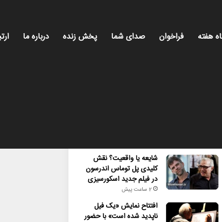
اه هفته
فراخوان
صدای شما
پخش زنده
درباره ما
ارتب
محبوب
تازه ترین
دیدگاه ها
شایعه یا واقعیت؟ نقش
کلیدی پل توماس اندرسون
در فیلم جدید اسکورسیزی
2 ساعت پیش
افتتاح نمایش «یک فیل
ناپدید شده است» با حضور