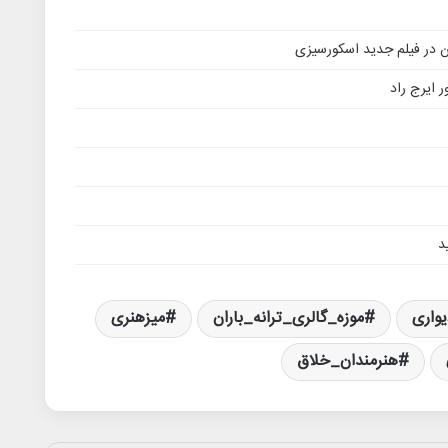
ن در فیلم جدید اسکورسیزی
 ایرج راد
د
واری
موزه_گالری_ترانه_باران
میزهنری
هنرمندان_خلاق