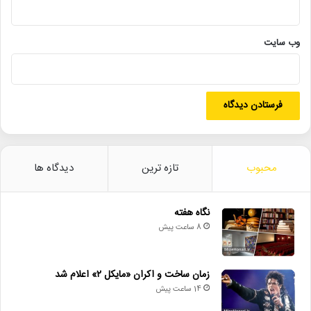
• افتتاح نمایش «یک فیل ناپدید شده است» با حضور ایرج راد
• جزئیات اکران مستند «ماسک» منتشر شد
وب‌ سایت
جشنواره بین‌المللی فیلم ۱۰۰
حوزه هنری
فراخوان
فراخوان برای وطن
محبوب
تازه ترین
دیدگاه ها
نگاه هفته
8 ساعت پیش
زمان ساخت و اکران «مایکل ۲» اعلام شد
14 ساعت پیش