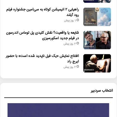
راهیابی ۲ انیمیشن کوتاه به سی‌امین جشنواره فیلم
رود آیلند
1 روز پیش
شایعه یا واقعیت؟ نقش کلیدی پل توماس اندرسون
در فیلم جدید اسکورسیزی
2 روز پیش
افتتاح نمایش «یک فیل ناپدید شده است» با حضور
ایرج راد
2 روز پیش
انتخاب سردبیر