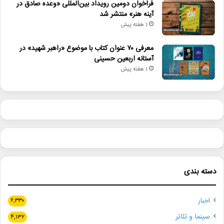
فراخوان دومین رویداد بین‌المللی «وعده صادق در
آینه هنر» منتشر شد
1 هفته پیش
معرفی ۷۰ عنوان کتاب با موضوع «راهبر شهید» در
آستانه اربعین حسینی
1 هفته پیش
دسته بندی
اخبار
۶,۳۳۰
سینما و تئاتر
۴,۱۳۲