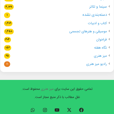
سینما و تئاتر
۴,۱۳۸
دسته‌بندی نشده
۱
کتاب و ادبیات
۱,۴۸۹
موسیقی و هنرهای تجسمی
۱,۴۵۸
فراخوان
۳۰۴
نگاه هفته
۱۵۶
میز هنری
۶۵
رادیو میز هنری
۱۱
تمامی حقوق این سایت برای
میز هنری
محفوظ است.
نقل مطالب با ذکر منبع مجاز است.
فیسبوک
ایکس
یوتیوب
اینستاگرام
واتس