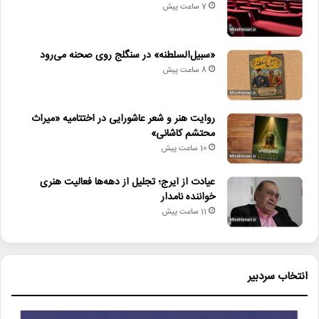
7 ساعت پیش
جشنواره_موسیقی
سردشت
فراخوان
موسیقی_فولکلور
موسیقی_نواحی
«سبیل‌السلطنه» در سنگلج روی صحنه می‌رود
8 ساعت پیش
روایت هنر و شعر عاشورایی در اختتامیه «میراث
محتشم کاشانی»
10 ساعت پیش
عیادت از ایرج؛ تجلیل از دهه‌ها فعالیت هنری
خواننده نامدار
11 ساعت پیش
انتخاب سردبیر