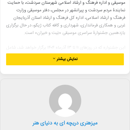
موسیقی و اداره فرهنگ و ارشاد اسلامی شهرستان سردشت، با حمایت
نمایندۀ مردم سردشت و پیرانشهر در مجلس، دفتر موسیقی وزارت
فرهنگ و ارشاد اسلامی، اداره کل فرهنگ و ارشاد استان آذربایجان
غربی و همکاری فرمانداری، شهرداری و کافه کتاب ژیکو، در حال برگزاری
یازدهمین جشنوارۀ سراسری موسیقی «بَیت و حَیران» است.
این جشنواره که در روزهای ۱۱ تا ۱۳ آذرماه ۱۴۰۴ برگزار خواهد شد، شامل
دو بخش رقابتی (مسابقه‌ای) و غیر رقابتی (جنبی) است و میزبان
نمایش بیشتر
هنرمندان موسیقی نواحی از سراسر کشور خواهد بود. هدف از برگزاری
این رویداد، تقویت و ترویج موسیقی فولکلور و فرهنگ بومی ایران و
ارج‌گذاری به تلاش هنرمندان است.
بخش رقابتی جشنواره شامل تکخوانی، تکنوازی، دونوازی و گروه‌نوازی
با تفکیک سنی سه گروه ۱۸ تا ۲۳ سال، ۲۴ تا ۲۹ سال و ۳۰ تا ۳۵ سال
است. بخش غیر رقابتی نیز برای هنرمندان بدون محدودیت سنی
طراحی شده و شامل همان بخش‌های اجرایی است.
میزهنری دریچه ای به دنیای هنر