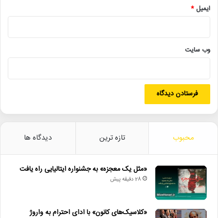
ایمیل
*
• انتصابات جدید در موزه ملی انقلاب اسلامی و دفاع مقدس
• «اسب نَورد» چهار نوبت دیگر روی صحنه می‌ماند
وب‌ سایت
آمار_فروش
تئاتر.
تالار_هنر
فروش_نمایش
قصه_سیبی_که_پرواز_کرد
مش_مش_قلی_خان
نمایش_کودک
محبوب
تازه ترین
دیدگاه ها
«مثل یک معجزه» به جشنواره ایتالیایی راه یافت
28 دقیقه پیش
«کلاسیک‌های کانون» با ادای احترام به واروژ