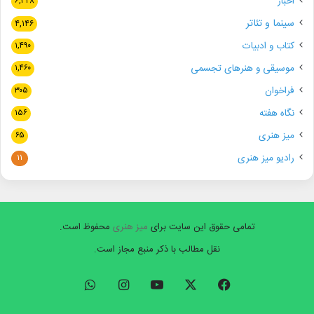
اخبار
۶,۳۴۸
سینما و تئاتر
۴,۱۴۶
کتاب و ادبیات
۱,۴۹۰
موسیقی و هنرهای تجسمی
۱,۴۶۰
فراخوان
۳۰۵
نگاه هفته
۱۵۶
میز هنری
۶۵
رادیو میز هنری
۱۱
تمامی حقوق این سایت برای
میز هنری
محفوظ است.
نقل مطالب با ذکر منبع مجاز است.
فیسبوک
ایکس
یوتیوب
اینستاگرام
واتس