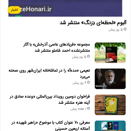
اخبار
آلبوم «لحظه‌ای دِرَنگ» منتشر شد
5 روز پیش
مجموعه «فریادهای عاصی آذرخش» با آثار
منتشرنشده احمد شاملو منتشر شد
5 روز پیش
نعیمی «مده‌آ» را در تماشاخانه ایران‌شهر روی صحنه
می‌برد
6 روز پیش
فراخوان دومین رویداد بین‌المللی «وعده صادق در
آینه هنر» منتشر شد
1 هفته پیش
معرفی ۷۰ عنوان کتاب با موضوع «راهبر شهید» در
آستانه اربعین حسینی