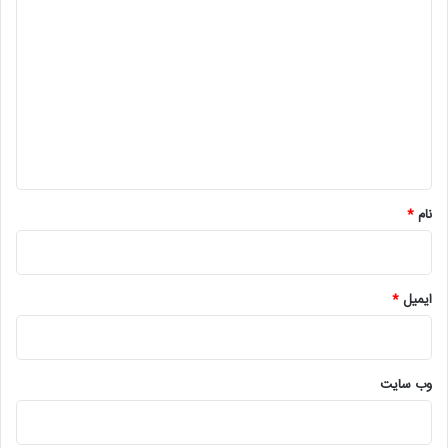
ی
د
گ
ا
ه
*
نام
*
ایمیل
*
وب‌ سایت