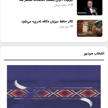
جزئیات اکران مستند «ماسک» منتشر شد
16 ساعت پیش
تالار حافظ میزبان «کافه نادری» می‌شود
1 روز پیش
انتخاب سردبیر