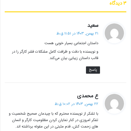
۳ دیدگاه
کپی
گ
سعید
ف
۲۱ بهمن, ۱۴۰۳ در ۱۱:۵۱ ق٫ظ
ت
دیگر خبرها
داستان اجتماعی بسیار خوبی هست
:
و نویسنده با دقت و ظرافت کامل مشکلات قشر کارگر را در
• مجله هنری
قالب داستان زیبایی بیان می‌کند.
• راهیابی ۲ انیمیشن کوتاه به سی‌امین جشنواره فیلم رود آیلند
پاسخ
• شایعه یا واقعیت؟ نقش کلیدی پل توماس اندرسون در فیلم جدید
اسکورسیزی
گ
ع محمدی
• افتتاح نمایش «یک فیل ناپدید شده است» با حضور ایرج راد
ف
۲۲ بهمن, ۱۴۰۳ در ۱۰:۰۲ ق٫ظ
ت
• جزئیات اکران مستند «ماسک» منتشر شد
با تشکر از نویسنده محترم که با چیدمان صحیح شخصیت و
:
تفکر امروزی در کنار نمایان کردن مظلومیت کارگر و انسان
• تالار حافظ میزبان «کافه نادری» می‌شود
های زحمت کش، قدم مثبتی در این مقوله برداشته اند.