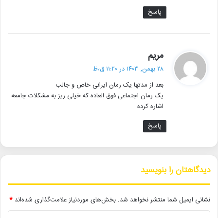
• نمایش ۲ فیلم در «پاتوق مستند»
پاسخ
ادبیات_ایران
انتشارات_متخصصان
گ
مریم
داستان_اجتماعی
رضا_محمدی
رمان_ایرانی
ف
۲۸ بهمن, ۱۴۰۳ در ۱۱:۲۰ ق٫ظ
ت
روابط_انسانی
کتاب_فندک_کثیف
بعد از مدتها یک رمان ایرانی خاص و جالب
:
یک رمان اجتماعی فوق العاده که خیلی ریز به مشکلات جامعه
اشاره کرده
پاسخ
دیدگاهتان را بنویسید
نشانی ایمیل شما منتشر نخواهد شد.
بخش‌های موردنیاز علامت‌گذاری شده‌اند
*
د