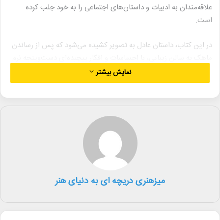
علاقه‌مندان به ادبیات و داستان‌های اجتماعی را به خود جلب کرده
است.
در این کتاب، داستان عادل به تصویر کشیده می‌شود که پس از رساندن
ماهک به سالن زیبایی، با احساسات و افکار پیچیده‌ای دست‌وپنجه نرم
می‌کند. عدم دریافت کرایه و برخورد ماهک باعث می‌شود عادل به تحلیل
نمایش بیشتر
رفتار و واکنش‌های خود نسبت به زنان و جامعه بپردازد. این داستان با
قلم روان و سبک خاص نویسنده، توانسته است مخاطبان زیادی را به
خود جذب کند و جایگاه ویژه‌ای در ادبیات معاصر ایران پیدا کند.
کتاب «فندک کثیف (جلد اول)» با ارائه دیدگاه‌های جدید و نقدهای
اجتماعی، فرصتی برای تفکر و تأمل در مورد مسائل روزمره و روابط
انسانی فراهم می‌آورد. این کتاب توصیه‌ای عالی برای علاقه‌مندان به
داستان‌های اجتماعی و عاشقانه است.
میزهنری دریچه ای به دنیای هنر
لینک خبر