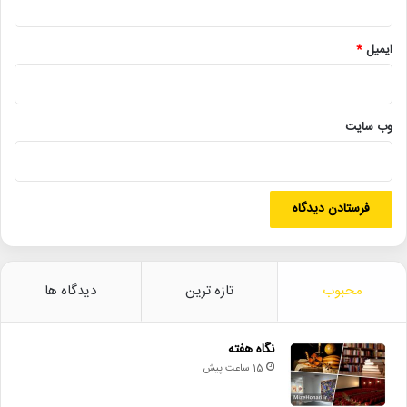
• راهیابی ۲ انیمیشن کوتاه به سی‌امین جشنواره فیلم رود آیلند
ایمیل
*
• شایعه یا واقعیت؟ نقش کلیدی پل توماس اندرسون در فیلم جدید
اسکورسیزی
• افتتاح نمایش «یک فیل ناپدید شده است» با حضور ایرج راد
وب‌ سایت
• جزئیات اکران مستند «ماسک» منتشر شد
برزرکر
پاتریشا_تیلور
تقدیر_از_مادر
زندگی
عشق
قصه_گویی
کامیک_کان
محبوب
تازه ترین
دیدگاه ها
کتاب_جایی_دیگر
کیانو_ریوز
میزهنری
نتفلیکس
نگاه هفته
15 ساعت پیش