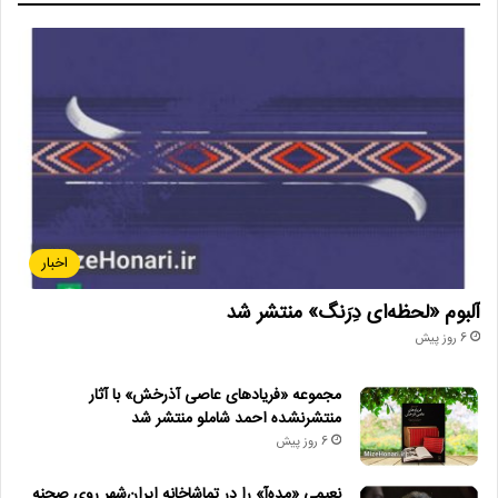
اخبار
آلبوم «لحظه‌ای دِرَنگ» منتشر شد
6 روز پیش
مجموعه «فریادهای عاصی آذرخش» با آثار
منتشرنشده احمد شاملو منتشر شد
6 روز پیش
نعیمی «مده‌آ» را در تماشاخانه ایران‌شهر روی صحنه