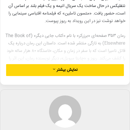
نتفلیکس در حال ساخت یک سریال انیمه و یک فیلم بلند بر اساس آن
است، حضور یافت. «متسون تاملین» که فیلمنامه اقتباسی سینمایی را
خواهد نوشت نیز در این رویداد به ریوز پیوست.
رمان ۳۵۳ صفحه‌ای «برزرکر» با نام «کتاب جایی دیگر» (The Book of
Elsewhere) به تازگی منتشر شده است. داستان این رمان درباره یک
قاتل نامیرا است که با سفر در زمان و مکان، خاستگاه ۸۰ هزار ساله خود
را کشف می‌کند. ریوز و «چاینا میویل»، دیگر نویسنده رمان، این اثر را
در صفحات ابتدایی به مادرانشان تقدیم کرده‌اند.
نمایش بیشتر
بازیگر فیلم‌های «ماتریکس» (The Matrix) و «جان ویک» (John
Wick) در کامیک-کان این تقدیرنامه را چنین خواند: «تقدیم به
مادرانمان: به خاطر زندگی، قصه‌گویی و عشق.» پس از این تقدیرنامه،
حضار ریوز را تشویق کردند.
ریوز در سال‌های گذشته نیز چندین مرتبه از مادرش، «پاتریشا تیلور»
طراح لباس، قدردانی کرده است. او در سال ۲۰۲۰ به همراه مادرش روی