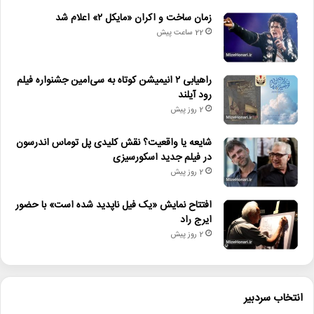
زمان ساخت و اکران «مایکل ۲» اعلام شد
22 ساعت پیش
راهیابی ۲ انیمیشن کوتاه به سی‌امین جشنواره فیلم
رود آیلند
2 روز پیش
شایعه یا واقعیت؟ نقش کلیدی پل توماس اندرسون
در فیلم جدید اسکورسیزی
2 روز پیش
افتتاح نمایش «یک فیل ناپدید شده است» با حضور
ایرج راد
2 روز پیش
انتخاب سردبیر