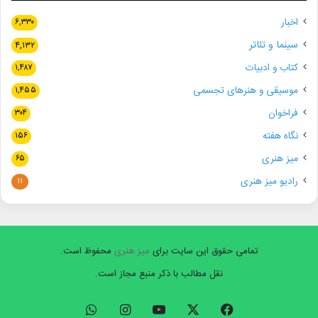
اخبار
۶,۳۳۰
سینما و تئاتر
۴,۱۳۲
کتاب و ادبیات
۱,۴۸۷
موسیقی و هنرهای تجسمی
۱,۴۵۵
فراخوان
۳۰۴
نگاه هفته
۱۵۶
میز هنری
۶۵
رادیو میز هنری
۱۱
تمامی حقوق این سایت برای
میز هنری
محفوظ است.
نقل مطالب با ذکر منبع مجاز است.
فیسبوک
ایکس
یوتیوب
اینستاگرام
واتس