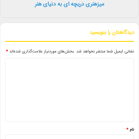
فرش قرمز مراسم اسکار حاضر شد.
میزهنری دریچه ای به دنیای هنر
دیدگاهتان را بنویسید
لینک خبر
نشانی ایمیل شما منتشر نخواهد شد.
بخش‌های موردنیاز علامت‌گذاری شده‌اند
*
کپی
د
ی
د
گ
دیگر خبرها
ا
• نگاه هفته
ه
*
• مجله هنری
نام
*
• زمان ساخت و اکران «مایکل ۲» اعلام شد