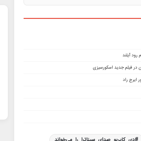
ن در فیلم جدید اسکورسیزی
 ایرج راد
دی_کاپریو_صدای_سیناترا_را_می‌خواند