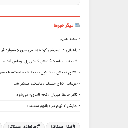
دیگر خبرها
• مجله هنری
• راهیابی ۲ انیمیشن کوتاه به سی‌امین جشنواره فیلم رود آیلند
• شایعه یا واقعیت؟ نقش کلیدی پل توماس اندرسو
• افتتاح نمایش «یک فیل ناپدید شده است» با حضور
• جزئیات اکران مستند «ماسک» منتشر شد
• تالار حافظ میزبان «کافه نادری» می‌شود
• نمایش ۲ فیلم در «پاتوق مستند»
تینا_سیناترا
خانواده_سیناترا