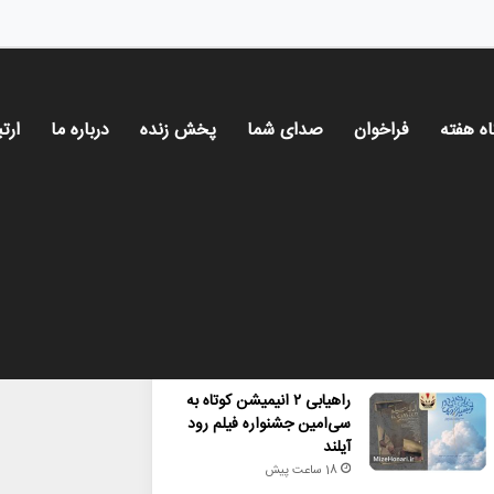
اه هفته
فراخوان
صدای شما
پخش زنده
درباره ما
ارتب
محبوب
تازه ترین
دیدگاه ها
راهیابی ۲ انیمیشن کوتاه به
سی‌امین جشنواره فیلم رود
آیلند
18 ساعت پیش