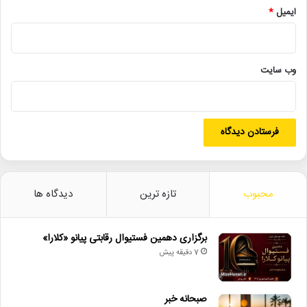
• برگزاری دهمین فستیوال رقابتی پیانو «کلارا»
ایمیل
*
• صبحانه خبر
• جلال آل‌احمد به قاب تلویزیون می‌آید
وب‌ سایت
• کدام فیلم‌ها در گیشه سینماها صدرنشین شدند؟
• «سبیل‌السلطنه» در سنگلج روی صحنه می‌رود
• روایت هنر و شعر عاشورایی در اختتامیه «میراث محتشم کاشانی»
ارکستر سمفونیک تهران
بنیاد رودکی
محبوب
تازه ترین
دیدگاه ها
تالار وحدت
حسین علیزاده
مارش ایرانی
برگزاری دهمین فستیوال رقابتی پیانو «کلارا»
مازیار یونسی
یوهان اشتراووس
7 دقیقه پیش
صبحانه خبر