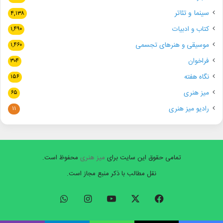
سینما و تئاتر
۴,۱۳۸
کتاب و ادبیات
۱,۴۹۰
موسیقی و هنرهای تجسمی
۱,۴۶۰
فراخوان
۳۰۴
نگاه هفته
۱۵۶
میز هنری
۶۵
رادیو میز هنری
۱۱
تمامی حقوق این سایت برای
میز هنری
محفوظ است.
نقل مطالب با ذکر منبع مجاز است.
فیسبوک
ایکس
یوتیوب
اینستاگرام
واتس
آپ