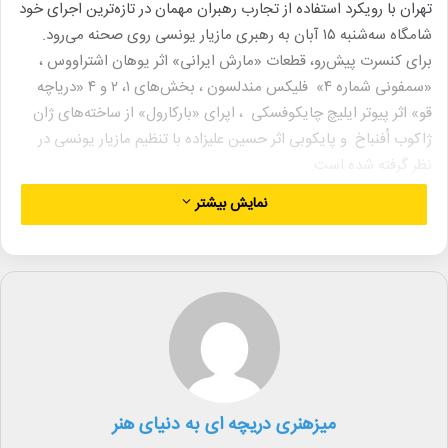
تهران با رویکرد استفاده از تجارب رهبران مهمان در تازه‌ترین اجرای خود
شامگاه سه‌شنبه ۱۵ آبان به رهبری مازیار یونسی روی صحنه می‌رود.
برای کنسرت پیش‌رو، قطعات «مارش ایرانی» اثر یوهان اشتراووس ،
«سمفونی شماره ۴» فلیکس مندلسون ، بخش‌های ۱، ۲ و ۴ «دریاچه
قو» اثر پیوتر ایلیچ چایکوفسکی ، اپرای «بارکارول» از ساخته‌های ژان
ژاکوب اُفنباخ و پایکوبی اثر حسین علیزاده با تنظیم مازیار یونسی در
نظر گرفته شده است.
مازیار یونسی آهنگساز، نوازنده و رهبر ارکستر تا کنون در اجراهای متعدد
نمایش بیشتر
رپرتوار متنوعی از آثار سمفونیک را روی صحنه برده است.رهبری ارکستر
آیسو و اجراهای متعدد با این گروه بخش مهمی از کارنامه هنری
اوست.
وی ساخت موسیقی چندین فیلم سینمایی، سریال و انیمیشن را در
کارنامه ی خود دارد و در زمینه آهنگسازی مستقل آثار فراوانی خلق کرده
است.
از دیگر فعالیت‌های یونسی می‌توان به عضویت در گروه کوارتت کاسته
بعنوان آهنگساز و نوازنده‌ی پیانو اشاره کرد.
میزهنری دریچه ای به دنیای هنر
ارکستر سمفونیک تهران پیش از این طی سه شب در شهریور ماه نیز با