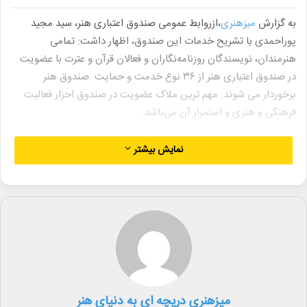
به گزارش
میزهنری
،ازروابط عمومی صندوق اعتباری هنر، سید مجید
پوراحمدی با تشریح خدمات این صندوق، اظهار داشت: تمامی
هنرمندان، نویسندگان روزنامه‌نگاران و فعالان قرآن و عترت با عضویت
در صندوق اعتباری هنر از ۳۶ نوع خدمت و حمایت صندوق هنر
برخوردار می شوند. مهم ترین ملاک عضویت در صندوق احزار فعالیت
فرهنگی و هنری و استمرار آن می‌باشد.
مدیرعامل صندوق اعتباری هنر با اشاره به تعداد اعضای صندوق اظهار
نمایش بیشتر
داشت: قریب به ۱۰ هزار نفر از فعالان حوزه فرهنگی و هنری کشور در
سال ۱۴۰۲ به جمعیت اعضای صندوق افزوده شد و این صندوق در حال
حاضر بیش از ۱۰۳ هزار عضو دارد.
وی در ادامه افزود: براساس آمار موجود تعداد اعضای صندوق اعتباری
هنر در سال ۱۴۰۲ از رشد ۷ درصدی نسبت به سال۱۴۰۱ برخوردار بوده
است.
مشاور وزیر فرهنگ با اشاره به ترکیب اعضای صندوق اعتباری هنر گفت:
اعضای صندوق شامل هنرمندان، نویسندگان، روزنامه نگاران و فعالان
میزهنری دریچه ای به دنیای هنر