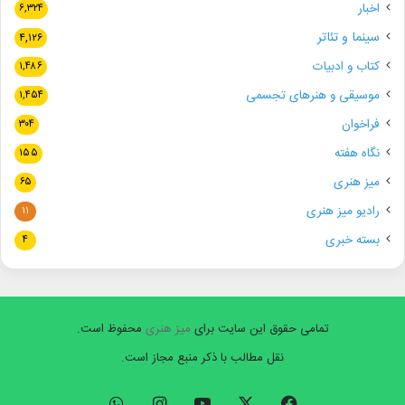
اخبار
۶,۳۲۴
سینما و تئاتر
۴,۱۲۶
کتاب و ادبیات
۱,۴۸۶
موسیقی و هنرهای تجسمی
۱,۴۵۴
فراخوان
۳۰۴
نگاه هفته
۱۵۵
میز هنری
۶۵
رادیو میز هنری
۱۱
بسته خبری
۴
تمامی حقوق این سایت برای
میز هنری
محفوظ است.
نقل مطالب با ذکر منبع مجاز است.
فیسبوک
ایکس
یوتیوب
اینستاگرام
واتس