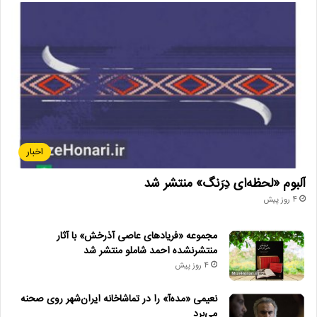
لینک خبر
کپی
اخبار
آلبوم «لحظه‌ای دِرَنگ» منتشر شد
دیگر خبرها
4 روز پیش
• مجله هنری
مجموعه «فریادهای عاصی آذرخش» با آثار
منتشرنشده احمد شاملو منتشر شد
• تالار حافظ میزبان «کافه نادری» می‌شود
4 روز پیش
• نمایش ۲ فیلم در «پاتوق مستند»
نعیمی «مده‌آ» را در تماشاخانه ایران‌شهر روی صحنه
• تصویربرداری «دختری از نوار ساحلی» به پایان رسید
می‌برد