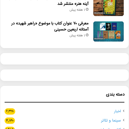
آینه هنر» منتشر شد
فهرست_آثار_پذیرفته_شده
1 هفته پیش
معرفی ۷۰ عنوان کتاب با موضوع «راهبر شهید» در
آستانه اربعین حسینی
1 هفته پیش
دسته بندی
اخبار
۶,۳۲۸
سینما و تئاتر
۴,۱۳۰