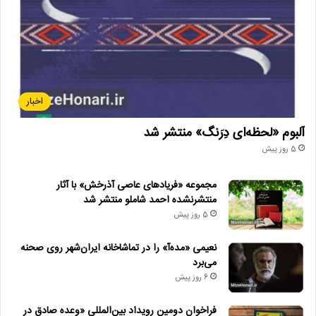
دیگر خبرها
• مجله هنری
• راهیابی ۲ انیمیشن کوتاه به سی‌امین جشنواره فیلم رود آیلند
• شایعه یا واقعیت؟ نقش کلیدی پل توماس اندرسون در فیلم جدید
اخبار
اسکورسیزی
آلبوم «لحظه‌ای دِرَنگ» منتشر شد
• افتتاح نمایش «یک فیل ناپدید شده است» با حضور ایرج راد
5 روز پیش
• جزئیات اکران مستند «ماسک» منتشر شد
مجموعه «فریادهای عاصی آذرخش» با آثار
• تالار حافظ میزبان «کافه نادری» می‌شود
منتشرنشده احمد شاملو منتشر شد
• نمایش ۲ فیلم در «پاتوق مستند»
5 روز پیش
نعیمی «مده‌آ» را در تماشاخانه ایران‌شهر روی صحنه
می‌برد
تئاتر_صحنه_ای
تئاتر_مقاومت
6 روز پیش
جشنواره_تئاتر_مقاومت
فراخوان دومین رویداد بین‌المللی «وعده صادق در