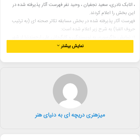
، اتابک نادری، سعید نجفیان ، وحید نفر فهرست آثار پذیرفته شده در
این بخش را اعلام کردند.
فهرست آثار پذیرفته شده در بخش مسابقه تئاتر صحنه ای (به ترتیب
حروف الفبا) به شرح زیر اعلام شده است:
۱- نمایش «اگرسور»، به نویسندگی و کارگردانی علی ارجمندنیا از شهر
اهواز – استان خوزستان
نمایش بیشتر
۲- نمایش «با من بمان» به نویسندگی و کارگردانی پدرام رحمانی از شهر
ارومیه – استان آذربایجان غربی
۳- نمایش «پروانه بر ناقوس»، به نویسندگی فارس باقری و کارگردانی
علی افشار از شهر تهران – استان تهران
۴- نمایش « چند گرگ از عروسی مادرم ماه جان» به نویسندگی رضا
گشتاسب و کارگردانی احسان جانمی از شهر اصفهان – استان اصفهان
۵- نمایش «خالکوب» به نویسندگی و کارگردانی مهرداد بخشی از شهر
رشت- استان گیلان
میزهنری دریچه ای به دنیای هنر
۶- نمایش «دیفن هیدرامین» به نویسندگی و کارگردانی علیرضا معروفی،
از شهر تهران – استان تهران
۷- نمایش « زندگی میان آتش » به نویسندگی اصغر خلیلی و کارگردانی