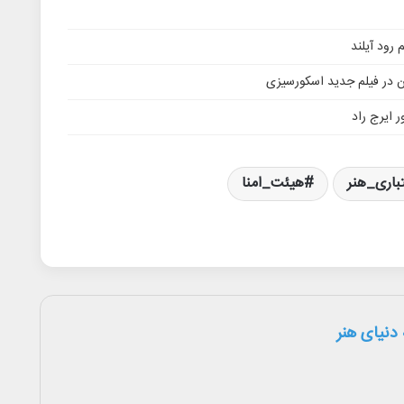
ن در فیلم جدید اسکورسیزی
 ایرج راد
اری_هنر
هیئت_امنا
دنیای هنر