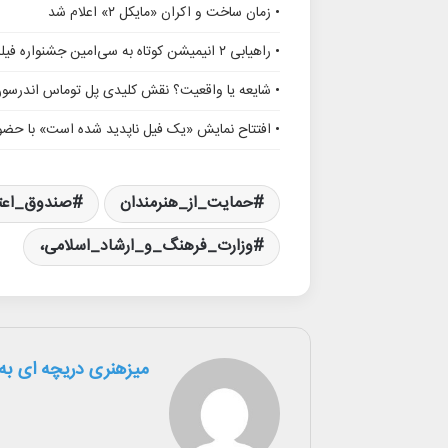
• زمان ساخت و اکران «مایکل ۲» اعلام شد
• راهیابی ۲ انیمیشن کوتاه به سی‌امین جشنواره فیلم رود آیلند
• شایعه یا واقعیت؟ نقش کلیدی پل توماس اندرسو
• افتتاح نمایش «یک فیل ناپدید شده است» با حضور
حمایت_از_هنرمندان
صندوق_اعتب
وزارت_فرهنگ_و_ارشاد_اسلامی،
میزهنری دریچه ای به 