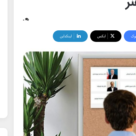
ر
۰
وک
ایکس
لینکداین