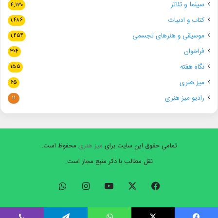
سینما و تئاتر
۴,۱۳۰
کتاب و ادبیات
۱,۴۸۶
موسیقی و هنرهای تجسمی
۱,۴۵۴
فراخوان
۳۰۴
نگاه هفته
۱۵۵
میز هنری
۶۵
رادیو میز هنری
۱۱
تمامی حقوق این سایت برای
میز هنری
محفوظ است.
نقل مطالب با ذکر منبع مجاز است.
فیسبوک
ایکس
یوتیوب
اینستاگرام
واتس
آپ