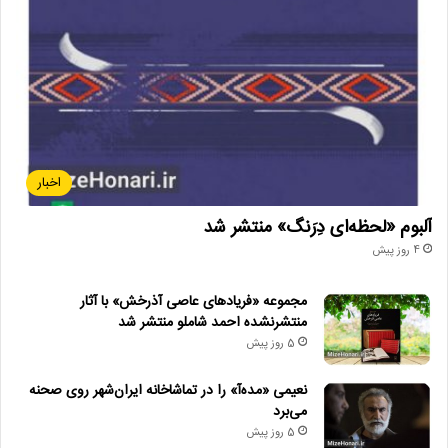
امیر مشهدی‌عباس
کانون پرورش فکری کودکان و نوجوانان
محمودفرهنگ
نوزدهمین جشنواره هنرهای نمایشی کانون پرورش فکری
کودکان و نوجوانان
اخبار
آلبوم «لحظه‌ای دِرَنگ» منتشر شد
4 روز پیش
مجموعه «فریادهای عاصی آذرخش» با آثار
منتشرنشده احمد شاملو منتشر شد
5 روز پیش
نعیمی «مده‌آ» را در تماشاخانه ایران‌شهر روی صحنه
می‌برد
5 روز پیش