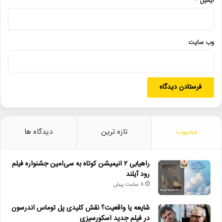
ایمیل
*
استان‌ها از بخش‌های جنبی جشنواره هنرهای نمایشی کانون به شمار
می‌رود.
وب‌ سایت
نوزدهمین جشنواره ملی هنرهای نمایشی کانون پرورش فکری کودکان
و نوجوانان شهریور ۱۴۰۳ در تهران برگزار می‌شود.
پیشتر فرهاد فلاح معاون فرهنگی و رییس جشنواره هنرهای نمایشی
کانون در حکم‌های جداگانه‌ای سارا روستاپور را به عنوان دبیر و فاطمه
میرمحمدصادقی رییس گروه هنرهای نمایشی مدیریت آفرینش‌های
ادبی و هنری کانون را به عنوان مدیر اجرایی نوزدهمین دوره این رویداد
محبوب
تازه ترین
دیدگاه ها
هنری منصوب کرده بود
راهیابی ۲ انیمیشن کوتاه به سی‌امین جشنواره فیلم
رود آیلند
لینک خبر
8 ساعت پیش
کپی
شایعه یا واقعیت؟ نقش کلیدی پل توماس اندرسون
در فیلم جدید اسکورسیزی