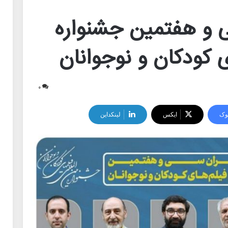
 و هفتمین جشنواره
ای کودکان و نوجوانان
۰
وک
ایکس
لینکداین