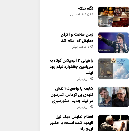
نگاه هفته
45 دقیقه پیش
زمان ساخت و اکران
«مایکل ۲» اعلام شد
7 ساعت پیش
راهیابی ۲ انیمیشن کوتاه به
سی‌امین جشنواره فیلم رود
آیلند
1 روز پیش
شایعه یا واقعیت؟ نقش
کلیدی پل توماس اندرسون
در فیلم جدید اسکورسیزی
1 روز پیش
افتتاح نمایش «یک فیل
ناپدید شده است» با حضور
ایرج راد