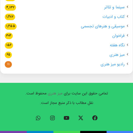
سینما و تئاتر
۴,۱۳۲
کتاب و ادبیات
۱,۴۸۷
موسیقی و هنرهای تجسمی
۱,۴۵۵
فراخوان
۳۰۴
نگاه هفته
۱۵۶
میز هنری
۶۵
رادیو میز هنری
۱۱
تمامی حقوق این سایت برای
میز هنری
محفوظ است.
نقل مطالب با ذکر منبع مجاز است.
فیسبوک
ایکس
یوتیوب
اینستاگرام
واتس
آپ