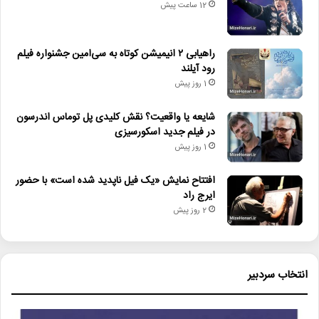
12 ساعت پیش
• زمان ساخت و اکران «مایکل ۲» اعلام شد
• راهیابی ۲ انیمیشن کوتاه به سی‌امین جشنواره فیلم رود آیلند
راهیابی ۲ انیمیشن کوتاه به سی‌امین جشنواره فیلم
رود آیلند
• شایعه یا واقعیت؟ نقش کلیدی پل توماس اندرسون در فیلم جدید
1 روز پیش
اسکورسیزی
• افتتاح نمایش «یک فیل ناپدید شده است» با حضور ایرج راد
شایعه یا واقعیت؟ نقش کلیدی پل توماس اندرسون
در فیلم جدید اسکورسیزی
• جزئیات اکران مستند «ماسک» منتشر شد
1 روز پیش
افتتاح نمایش «یک فیل ناپدید شده است» با حضور
ایرج راد
ادبیات_معاصر
جایزه_سهراب_سپهری
2 روز پیش
شعر_نو
انتخاب سردبیر