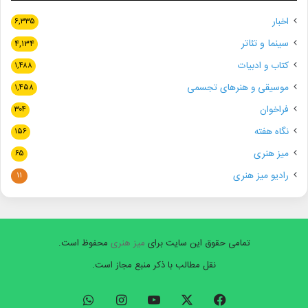
اخبار
۶,۳۳۵
سینما و تئاتر
۴,۱۳۴
کتاب و ادبیات
۱,۴۸۸
موسیقی و هنرهای تجسمی
۱,۴۵۸
فراخوان
۳۰۴
نگاه هفته
۱۵۶
میز هنری
۶۵
رادیو میز هنری
۱۱
تمامی حقوق این سایت برای
میز هنری
محفوظ است.
نقل مطالب با ذکر منبع مجاز است.
فیسبوک
ایکس
یوتیوب
اینستاگرام
واتس