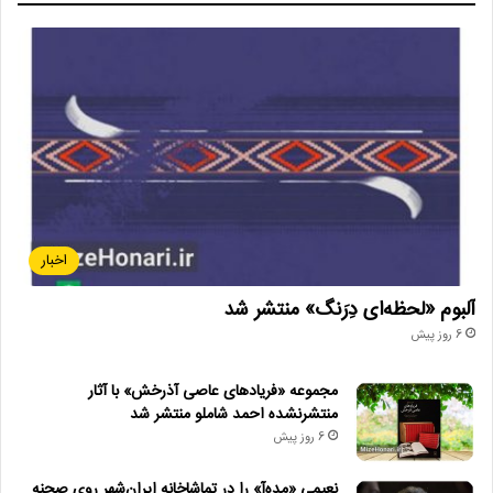
اخبار
آلبوم «لحظه‌ای دِرَنگ» منتشر شد
6 روز پیش
مجموعه «فریادهای عاصی آذرخش» با آثار
منتشرنشده احمد شاملو منتشر شد
6 روز پیش
نعیمی «مده‌آ» را در تماشاخانه ایران‌شهر روی صحنه