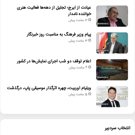
تئاتر_خیابانی
جشنواره_تئاتر_مقاومت
عیادت از ایرج؛ تجلیل از دهه‌ها فعالیت هنری
خواننده نامدار
حاج_قاسم_سلیمانی
دفاع_مقدس
3 ساعت پیش
سردار_آسمانی
شهیدان_مقاومت
فلسطین
پیام وزیر فرهنگ به مناسبت روز خبرنگار
3 ساعت پیش
محور_مقاومت
اعلام توقف دو شب اجرای نمایش‌ها در کشور
4 ساعت پیش
ویلیام اوربیت، چهره اثرگذار موسیقی پاپ، درگذشت
5 ساعت پیش
انتخاب سردبیر