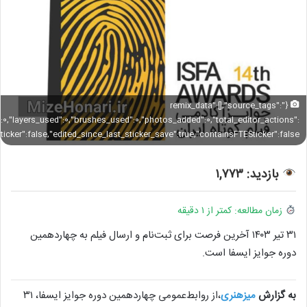
{"remix_data":[],"source_tags":
":0,"layers_used":0,"brushes_used":0,"photos_added":0,"total_editor_actions":
sticker":false,"edited_since_last_sticker_save":true,"containsFTESticker":false}
بازدید: ۱,۷۷۳
زمان مطالعه: کمتر از ۱ دقیقه
۳۱ تیر ۱۴۰۳ آخرین فرصت برای ثبت‌نام و ارسال فیلم به چهاردهمین
دوره جوایز ایسفا است.
به گزارش
میزهنری
،از روابط‌عمومی چهاردهمین دوره جوایز ایسفا، ۳۱