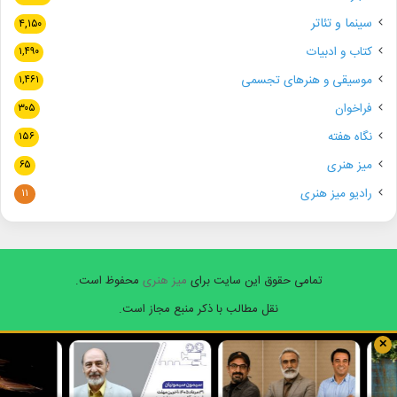
سینما و تئاتر
۴,۱۵۰
کتاب و ادبیات
۱,۴۹۰
موسیقی و هنرهای تجسمی
۱,۴۶۱
فراخوان
۳۰۵
نگاه هفته
۱۵۶
میز هنری
۶۵
رادیو میز هنری
۱۱
تمامی حقوق این سایت برای
میز هنری
محفوظ است.
نقل مطالب با ذکر منبع مجاز است.
✕
فیسبوک
ایکس
یوتیوب
اینستاگرام
واتس
آپ