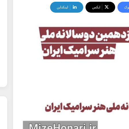
وک
ایکس
لینکداین