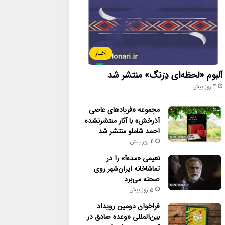
اخبار
آلبوم «لحظه‌ای دِرَنگ» منتشر شد
4 روز پیش
مجموعه «فریادهای عاصی
آذرخش» با آثار منتشرنشده
احمد شاملو منتشر شد
4 روز پیش
نعیمی «مده‌آ» را در
تماشاخانه ایران‌شهر روی
صحنه می‌برد
5 روز پیش
فراخوان دومین رویداد
بین‌المللی «وعده صادق در