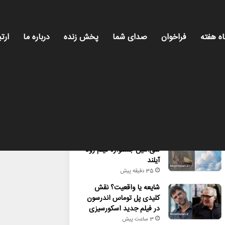
اه هفته
فراخوان
صدای شما
پخش زنده
درباره ما
ارتب
محبوب
تازه ترین
دیدگاه ها
راهیابی ۲ انیمیشن کوتاه به
سی‌امین جشنواره فیلم رود
آیلند
35 دقیقه پیش
شایعه یا واقعیت؟ نقش
کلیدی پل توماس اندرسون
در فیلم جدید اسکورسیزی
3 ساعت پیش