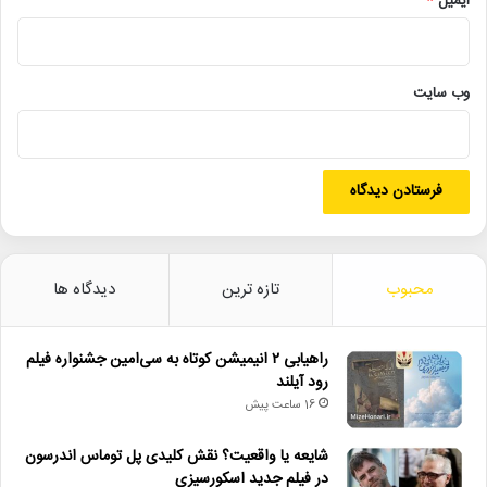
ایمیل
*
اخبار_سینما
پروانه_ساخت
تولید_سینما
وب‌ سایت
سینما
محبوب
تازه ترین
دیدگاه ها
راهیابی ۲ انیمیشن کوتاه به سی‌امین جشنواره فیلم
رود آیلند
16 ساعت پیش
شایعه یا واقعیت؟ نقش کلیدی پل توماس اندرسون
در فیلم جدید اسکورسیزی