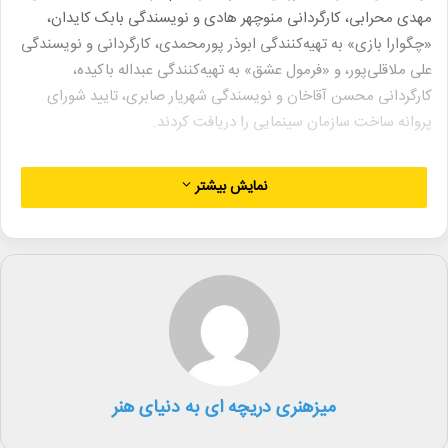
مهدی محرابی، کارگردانی منوچهر هادی و نویسندگی بابک کایدان،
«چگوارا بازی» به تهیه‌کنندگی ابوذر پورمحمدی، کارگردانی و نویسندگی
علی ملاقلی‌پور، و «فرمول عشق» به تهیه‌کنندگی عبداله باکیده،
کارگردانی محسن آقاخان و نویسندگی شهریار صابری، تایید شورای
پروانه ساخت سازمان سینمایی را دریافت کردند.
همچنین در این جلسه فیلمنامه‌های «هر چی تو بگی؟!» به تهیه‌کنندگی،
نمایش بیشتر
کارگردانی و نویسندگی مرتضی آتش‌زمزم، «آریو هوش مصنوعی» به
تهیه‌کنندگی، کارگردانی و نویسندگی فرزاد اژدری، «داماد فراری» به
تهیه‌کنندگی و کارگردانی محمدحسین فرحبخش و نویسندگی الهه
سعادتی، و «پنجره فولاد» به تهیه‌کنندگی مهدی عظیمی میرآبادی،
کارگردانی محمدحسین لطیفی و نویسندگی هنگامه خاموشی سرابی نیز
از سوی شورا مورد تایید قرار گرفت.
لینک خبر
میزهنری دریچه ای به دنیای هنر