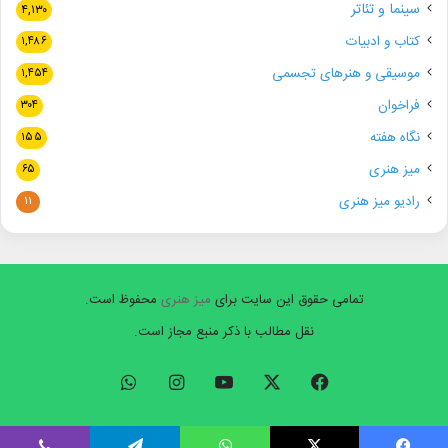
سینما و تئاتر
۴,۱۳۰
کتاب و ادبیات
۱,۴۸۶
موسیقی و هنرهای تجسمی
۱,۴۵۴
فراخوان
۳۰۴
نگاه هفته
۱۵۵
میز هنری
۶۵
رادیو میز هنری
۱۱
تمامی حقوق این سایت برای
میز هنری
محفوظ است.
نقل مطالب با ذکر منبع مجاز است.
فیسبوک
ایکس
یوتیوب
اینستاگرام
واتس
آپ