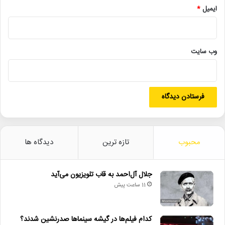
ایمیل
*
آهنگسازان، و در نهایت، شکل‌گیری مخاطب برای این نوع موسیقی
است. در غیاب چنین بستری، حتی بهترین برنامه‌ها نیز به نتیجه
نخواهند رسید.
وب‌ سایت
در مجموع، هرچند نشست اخیر را می‌توان آغاز گفت‌وگویی جدید میان
تئاتر و موسیقی دانست، اما موفقیت آن در گرو عبور از سطح وعده‌ها و
ورود به عرصه اجراست. آن‌چه موسیقی تئاتر امروز بیش از هر چیز نیاز
دارد، نه تنها توجه و حمایت، بلکه برنامه‌ای مدون و مشارکت‌محور
است؛ برنامه‌ای که حلقه‌های مفقوده میان اجرا، آموزش، نشر و
سیاست‌گذاری را به یکدیگر متصل کند.
محبوب
تازه ترین
دیدگاه ها
جلال آل‌احمد به قاب تلویزیون می‌آید
سیدمهدی موسوی
11 ساعت پیش
/فعال فرهنگی و هنری
کدام فیلم‌ها در گیشه سینماها صدرنشین شدند؟