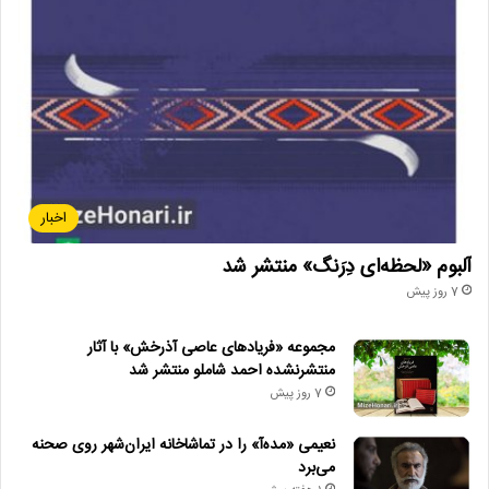
• پیام وزیر فرهنگ به مناسبت روز خبرنگار
تحلیل_فرهنگی
خانه_تئاتر
سیاستگذاری_فرهنگی
سیدمهدی موسوی
موسیقی_تئاتر
هنرهای_نمایشی
اخبار
وزارت_ارشاد
یک یادداشت
آلبوم «لحظه‌ای دِرَنگ» منتشر شد
7 روز پیش
مجموعه «فریادهای عاصی آذرخش» با آثار
منتشرنشده احمد شاملو منتشر شد
7 روز پیش
نعیمی «مده‌آ» را در تماشاخانه ایران‌شهر روی صحنه
می‌برد