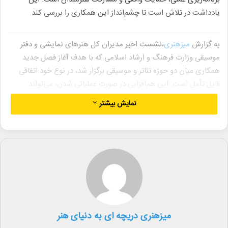
یادداشت در تلاش است تا چشم‌انداز این همکاری را بررسی کند.
به گزارش
میزهنری
،نشست اخیر مدیران کل هنرهای نمایشی و دفتر
موسیقی وزارت فرهنگ و ارشاد اسلامی که با هدف آغاز فصل جدید
همکاری میان دو حوزه تئاتر و موسیقی برگزار شد، در نوع خود اتفاقی
قابل تأمل است. این هم‌افزایی در صورت عملیاتی شدن، می‌تواند
بخشی از خلأ تاریخی توجه به «موسیقی تئاتر» را جبران کند؛ بخشی از
نمایش بیشتر
تولید هنری که تاکنون کمتر در سیاست‌گذاری‌های رسمی جایگاه
مستقلی داشته است.
در این نشست، به تولید و انتشار آلبوم‌های موسیقی تئاتر، حمایت از
اجرای زنده موسیقی‌های دراماتیک، و برنامه‌ریزی برای حضور پررنگ‌تر
این آثار در بستر جشنواره‌های فجر اشاره شد. چنین هدف‌گذاری‌هایی در
ظاهر می‌تواند مسیر تازه‌ای را پیش پای هنرمندان این حوزه بگذارد. اما
در بررسی دقیق‌تر، باید به چند نکته اساسی توجه کرد.
میزهنری دریچه ای به دنیای هنر