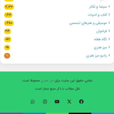
سینما و تئاتر
۴,۱۳۷
کتاب و ادبیات
۱,۴۸۹
موسیقی و هنرهای تجسمی
۱,۴۵۸
فراخوان
۳۰۴
نگاه هفته
۱۵۶
میز هنری
۶۵
رادیو میز هنری
۱۱
تمامی حقوق این سایت برای
میز هنری
محفوظ است.
نقل مطالب با ذکر منبع مجاز است.
فیسبوک
ایکس
یوتیوب
اینستاگرام
واتس
آپ