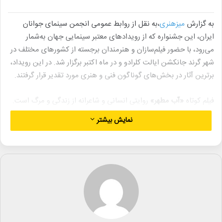
به گزارش
میزهنری
،به نقل از روابط عمومی انجمن سینمای جوانان
ایران، این جشنواره که از رویدادهای معتبر سینمایی جهان به‌شمار
می‌رود، با حضور فیلم‌سازان و هنرمندان برجسته از کشورهای مختلف در
شهر گرند جانکشن ایالت کلرادو و در ماه اکتبر برگزار شد. در این رویداد،
برترین آثار در بخش‌های گوناگون فنی و هنری مورد تقدیر قرار گرفتند.
فیلم کوتاه
«آب مطهر»
روایتی انسانی و شاعرانه از زندگی و مرگ است.
در خلاصه داستان این اثر آمده است: کریم، غسال پیر روستا، در حالی از
نمایش بیشتر
دنیا می‌رود که هم‌زمان در روستا مراسم عروسی برپاست.
یوسفعلی دریادل و محبوب شکرزاده بازیگران اصلی این فیلم هستند.
از دیگر عوامل این اثر می‌توان به اسامی زیر اشاره کرد:
مجری طرح: احمدرضا بنی‌علی، مدیر فیلم‌برداری: محبوب شکرزاده،
فیلم‌بردار: فرشاد عیدی، دستیاران فیلم‌بردار: مجید مردکتان، میلاد
ابراهیمی، صدابردار: امیرحسین گل‌محمدی، دستیار صدا: محمدجواد