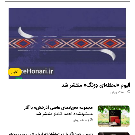
اخبار
آلبوم «لحظه‌ای دِرَنگ» منتشر شد
1 هفته پیش
مجموعه «فریادهای عاصی آذرخش» با آثار
منتشرنشده احمد شاملو منتشر شد
1 هفته پیش
نعیمی «مده‌آ» را در تماشاخانه ایران‌شهر روی صحنه