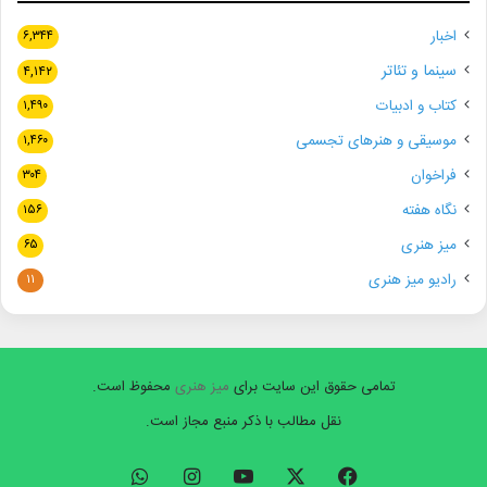
اخبار
۶,۳۴۴
سینما و تئاتر
۴,۱۴۲
کتاب و ادبیات
۱,۴۹۰
موسیقی و هنرهای تجسمی
۱,۴۶۰
فراخوان
۳۰۴
نگاه هفته
۱۵۶
میز هنری
۶۵
رادیو میز هنری
۱۱
تمامی حقوق این سایت برای
میز هنری
محفوظ است.
نقل مطالب با ذکر منبع مجاز است.
فیسبوک
ایکس
یوتیوب
اینستاگرام
واتس