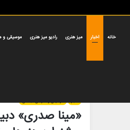
خانه
اخبار
میز هنری
رادیو میز هنری
موسیقی و ه
خانه
/
اخبار
/
«مینا صدری» دبیر سی و یکمین جشنو
اخبار
موسیقی و هنرهای تجسمی
«مینا صدری» دبی