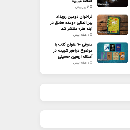
صحنه می‌برد
6 روز پیش
فراخوان دومین رویداد
بین‌المللی «وعده صادق در
آینه هنر» منتشر شد
1 هفته پیش
معرفی ۷۰ عنوان کتاب با
موضوع «راهبر شهید» در
آستانه اربعین حسینی
1 هفته پیش