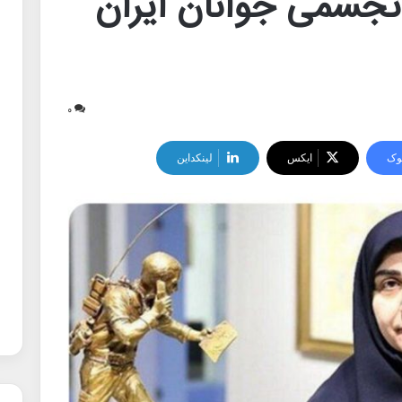
تجسمی جوانان ایران
۰
وک
ایکس
لینکداین