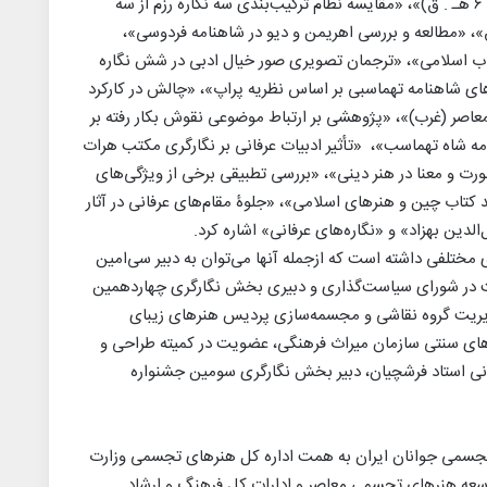
عجیب در نسخه عجایب المخلوقات طوسی (قرن ۶ هـ . ق)»، «مقایسه نظام ترکیب‌بندی سه نگاره‌ رزم از سه
ر نسخه خمسه نظامی ۱۴۴۲ م./ ۸۴۶ ه.ق»، «مطالعه و بررسی اهریمن و دیو در شاهنامه فردوسی»،
قلاب اسلامی»، «ترجمان تصویری صور خیال ادبی در شش نگاره
ای شاهنامه تهماسبی بر اساس نظریه پراپ»، «چالش در کارکرد
معاصر (غرب)»، «پژوهشی بر ارتباط موضوعی نقوش بکار رفته بر
امه شاه تهماسب»، «تأثیر ادبیات عرفانی بر نگارگری مکتب هرات
ت و معنا در هنر دینی»، «بررسی تطبیقی برخی از ویژگی‌های
کتاب چین و هنرهای اسلامی»، «جلوۀ مقام‌های عرفانی در آثار
‌الدین بهزاد» و «نگاره‌های عرفانی» اشاره کرد.
ی مختلفی داشته است که ازجمله آنها می‌توان به دبیر سی‌امین
 در شورای سیاست‌گذاری و دبیری بخش نگارگری چهاردهمین
یریت گروه نقاشی و مجسمه‌سازی پردیس هنرهای زیبای
های سنتی سازمان میراث فرهنگی، عضویت در کمیته طراحی و
انی استاد فرشچیان، دبیر بخش نگارگری سومین جشنواره
جسمی جوانان ایران به همت اداره کل هنرهای تجسمی وزارت
سعه هنرهای تجسمی معاصر و ادارات کل فرهنگ و ارشاد