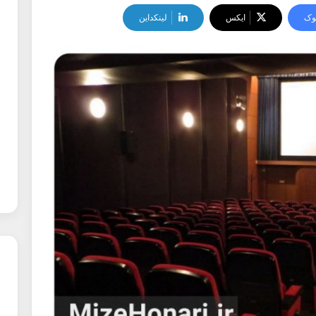
وک
ایکس
لینکداین