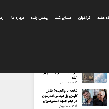
اه هفته
فراخوان
صدای شما
پخش زنده
درباره ما
ارتب
محبوب
تازه ترین
دیدگاه ها
راهیابی ۲ انیمیشن کوتاه به
سی‌امین جشنواره فیلم رود
آیلند
16 ساعت پیش
شایعه یا واقعیت؟ نقش
کلیدی پل توماس اندرسون
در فیلم جدید اسکورسیزی
18 ساعت پیش