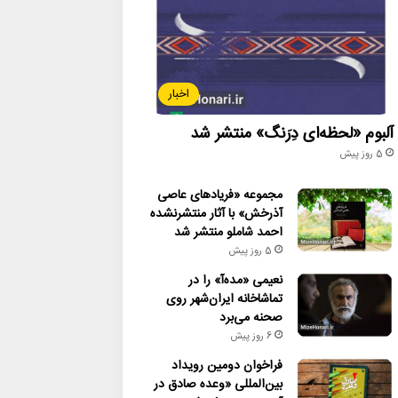
اخبار
آلبوم «لحظه‌ای دِرَنگ» منتشر شد
5 روز پیش
مجموعه «فریادهای عاصی
آذرخش» با آثار منتشرنشده
احمد شاملو منتشر شد
5 روز پیش
نعیمی «مده‌آ» را در
تماشاخانه ایران‌شهر روی
صحنه می‌برد
6 روز پیش
فراخوان دومین رویداد
بین‌المللی «وعده صادق در