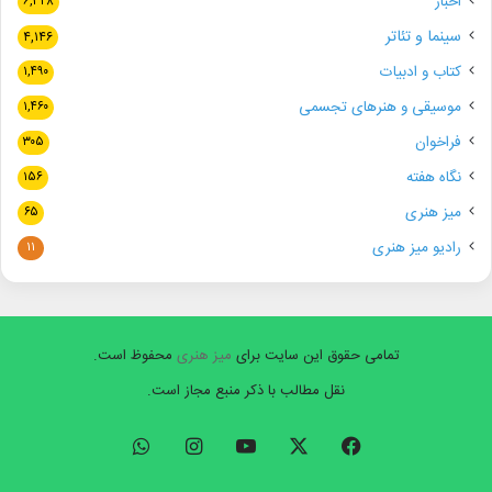
اخبار
۶,۳۴۸
سینما و تئاتر
۴,۱۴۶
کتاب و ادبیات
۱,۴۹۰
موسیقی و هنرهای تجسمی
۱,۴۶۰
فراخوان
۳۰۵
نگاه هفته
۱۵۶
میز هنری
۶۵
رادیو میز هنری
۱۱
تمامی حقوق این سایت برای
میز هنری
محفوظ است.
نقل مطالب با ذکر منبع مجاز است.
فیسبوک
ایکس
یوتیوب
اینستاگرام
واتس