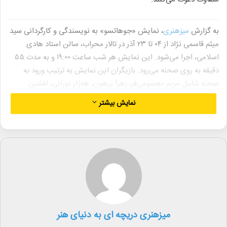
به گزارش
میزهنری
، نمایش «جوهاتسو» به نویسندگی و کارگردانی سید
میثم قاسمی نژاد از ۰۴ تا ۲۳ آذر در تالار محراب، سالن استاد هادی
اسلامی، اجرا می‌شود. این نمایش هر شب ساعت ۱۹:۰۰ و به مدت ۵۵
دقیقه به روی صحنه می‌رود. بازیگران این نمایش به ترتیب ورود به
صحنه شامل مریم معصومی‌فر، زهرا پرهون، هه‌ژار نورانی، افشین
قدیمی، آسمان قاسم زاده، یلدا تحویلدار، رضا مرادی‌نژاد، کیوان فهیمی و
نمایش بیشتر
رزیتا رطبی هستند. مشاور کارگردان این اثر رضا مرادی نژاد و دستیار
کارگردان بیتا منصوری می‌باشند. این نمایش کاری از گروه عبث است و
داستان آن در مورد ناپدید شدن ناگهانی افراد در ناگورو است.
نمایش «گاراژ» به نویسندگی کیانوش ایازی و عرفان پورمحمدی و
کارگردانی کیانوش ایازی از ۰۵ تا ۲۳ آذر در تالار مولوی، سالن اصلی، اجرا
خواهد شد. این نمایش هر شب ساعت ۱۸:۳۰ و به مدت ۵۵ دقیقه به
روی صحنه می‌رود. تهیه‌کننده این نمایش امیر حسین شفیعی است و
میزهنری دریچه ای به دنیای هنر
بازیگرانی چون حسام خلیل نژادی، پوریا ریحانی، شقایق عزیزی، خدیجه