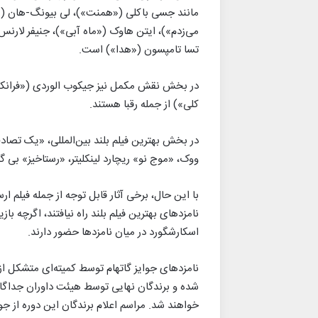
مانند جسی باکلی («همنت»)، لی بیونگ-هان («ا
می‌زدم»)، ایتن هاوک («ماه آبی»)، جنیفر لارنس
تسا تامپسون («هدا») است.
در بخش نقش مکمل نیز جیکوب الوردی («فرانکنش
کلی») از جمله رقبا هستند.
در بخش بهترین فیلم بلند بین‌المللی، «یک تص
ووک، «موج نو» ریچارد لینکلیتر، «رستاخیز» بی 
با این حال، برخی آثار قابل توجه از جمله فیلم ار
نامزدهای بهترین فیلم بلند راه نیافتند، اگرچه با
اسکارشگورد در میان نامزدها حضور دارند.
نامزدهای جوایز گاتهام توسط کمیته‌ای متشکل از من
شده و برندگان نهایی توسط هیئت داوران جداگانه‌
خواهند شد. مراسم اعلام برندگان این دوره از جوا