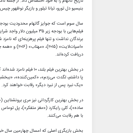
تاریخ گاتهام را به خود اختصاص داد. از جمله نامز
بنیسیو دل تورو، تیانا تیلور و بازیگر نوظهور چیس 
سال سوم است که جوایز گاتهام محدودیت بودجه ب
فیلم‌هایی با بودجه زیر ۳۵ می
برندگان نداشت و تنها فیلم پرهزینه‌ای که نامزد ش
دریافت کرده‌اند.
در بخش بهترین فیلم بلند، 
پا داشتم، لگدت می‌زدم»، «کمین‌کننده»، «ببخشی
«یک نبرد پس از نبرد دیگر» رقابت خواهند کرد.
در بخش بهترین کارگردانی نیز مری برونشتاین (
ساده»)، کلی رایکارد («مغز متفکر»)، پل توماس 
با هم رقابت می‌کنند.
بخش بازیگری اصلی که امسال چهارمین سال خود ر