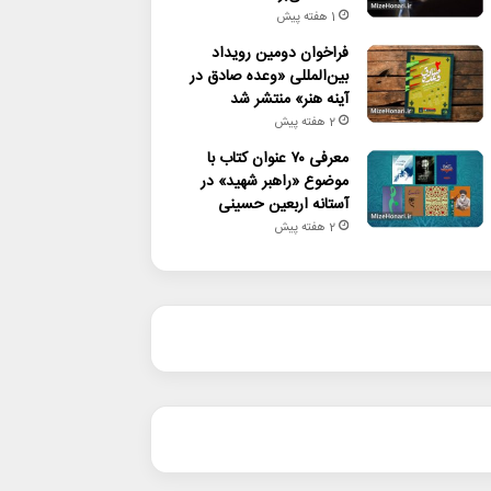
1 هفته پیش
فراخوان دومین رویداد
بین‌المللی «وعده صادق در
آینه هنر» منتشر شد
2 هفته پیش
معرفی ۷۰ عنوان کتاب با
موضوع «راهبر شهید» در
آستانه اربعین حسینی
2 هفته پیش