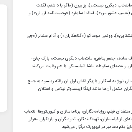
نتخاب دیگری نیست»)، رز بیرن («اگر پا داشتم، لگدت
 («بمیر، عشق من»)، آماندا سایفرد («وصیت‌نامه آن لی») و
تاین»)، وونمی موساکو («گناهکاران») و آدام سندلر («جی
ادف ساده» جعفر پناهی، «انتخاب دیگری نیست» پارک چان-
گان و «صدای سقوط» ماشا شیلیسنکی با هم رقابت می‌کنند.
سالی نروژ به اسکار و بازیگر نقش اول آن رناته رینسوه به جمع
زیگران مکمل آن‌ها مانند اینگا ایبسدوتر لیلاس و استلان
تقدان فیلم، روزنامه‌نگاران، برنامه‌سازان و کیوریتورها انتخاب
ای از فیلمسازان، تهیه‌کنندگان، تدوینگران و بازیگران معرفی
یز یکم دسامبر در نیویورک برگزار می‌شود.