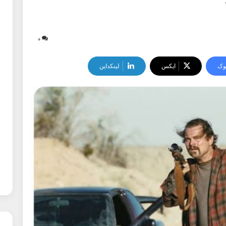
۰
وک
ایکس
لینکداین