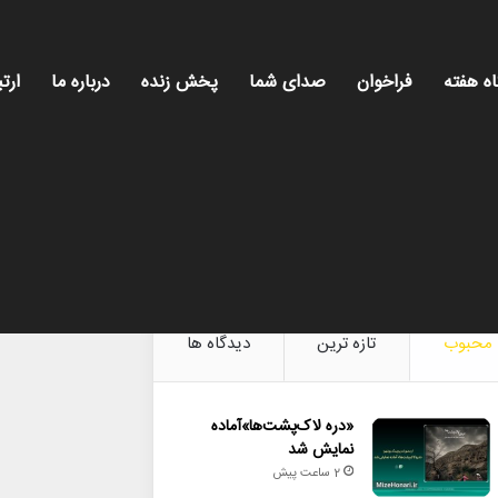
اه هفته
فراخوان
صدای شما
پخش زنده
درباره ما
ارتب
میز هنری، 
محبوب
تازه ترین
دیدگاه ها
«دره لاک‌پشت‌ها»آماده
نمایش شد
2 ساعت پیش