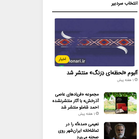
انتخاب سردبیر
اخبار
آلبوم «لحظه‌ای دِرَنگ» منتشر شد
1 هفته پیش
مجموعه «فریادهای عاصی
آذرخش» با آثار منتشرنشده
احمد شاملو منتشر شد
1 هفته پیش
نعیمی «مده‌آ» را در
تماشاخانه ایران‌شهر روی
صحنه می‌برد