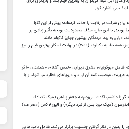
دی‌های این فیلم می‌توان به بهترین فیلم بلند و بازیگری برای
اینفینیتی اشاره کرد.
رای شرکت در رقابت را حذف کرده‌اند؛ پیش از این تنها
لیون دلار واجد شرایط بودند. با این حال، حذف محدودیت بودجه تأثیر زیادی بر
د، «باربی» بود. برندگان پیشین جوایز گاتهام مانند
«اسپات‌لایت» (۲۰۱۵)، «مهتاب» (۲۰۱۶) و «همه چیز، همه جا، به یکباره» (۲۰۲۲) در نهایت اسکار بهترین فیلم را نیز
۱۰ فیلم نامزد شده‌اند که شامل «بوگونیا»، «شرق دیوار»، «لمس آشنا»، «همنت»، «اگر
د عزیزم»، «وصیت‌نامه آن لی» و «رویاهای قطار» می‌شوند و با
«اگر پا داشتم، لگدت می‌زدم»)، جعفر پناهی («یک تصادف
اندرسون («یک نبرد پس از نبرد دیگر») و الیور لاکس («صراط»)
ا بدون در نظر گرفتن جنسیت برگزار می‌کند، شامل نامزدهایی