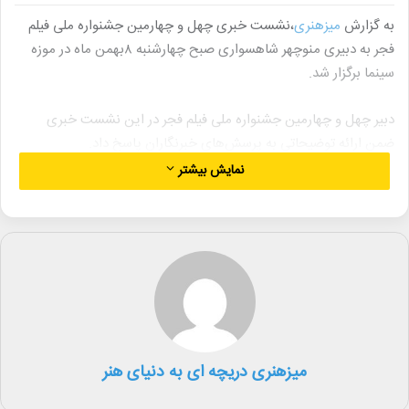
به گزارش
میزهنری
،نشست خبری چهل و چهارمین جشنواره ملی فیلم
فجر به دبیری منوچهر شاهسواری صبح چهارشنبه ۸بهمن ماه در موزه
سینما برگزار شد.
دبیر چهل و چهارمین جشنواره ملی فیلم فجر در این نشست خبری
ضمن ارائه توضیحاتی به پرسش‌های خبرنگاران پاسخ داد.
نمایش بیشتر
باید خانه را حفظ کرد
در ابتدای این نشست منوچهر شاهسواری دبیر جشنواره فیلم فجر بیان
کرد: امیدوارم همه ما با عشق به سرزمین به فرهنگ، با عشق به هنر روز
خوبی را شروع کنیم، می‌دانم و شما هم بهتر می‌دانید که شرایطی که در
جامعه ما حاکم است اجتناب‌ناپذیر می‌کند همدردی با همه کسانی که
جان‌های خود را از دست دادند؛ جان‌هایی که می‌توانست در راه رشد و
پیشرفت آینده این سرزمین موثری باشد.
میزهنری دریچه ای به دنیای هنر
وی اضافه کرد: از بین رفتن هر قطره خون ایرانی درد سنگینی است اما