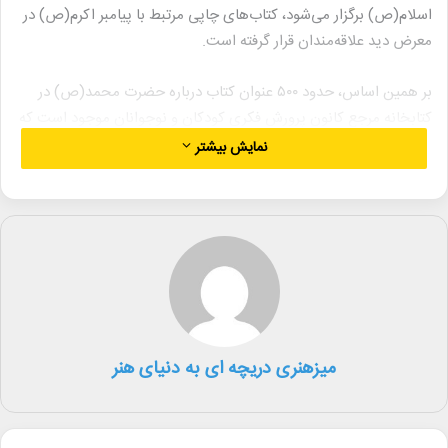
اسلام(ص) برگزار می‌شود، کتاب‌های چاپی مرتبط با پیامبر اکرم(ص) در
معرض دید علاقه‌مندان قرار گرفته است.
بر همین اساس، حدود ۵۰۰ عنوان کتاب درباره حضرت محمد(ص) در
کتابخانه مرجع کانون پرورش فکری کودکان و نوجوانان موجود است که
پس از فهرست‌نویسی تحلیلی برای مراجعه‌کنندگان در دسترس است.
نمایش بیشتر
در بیانیه این نمایشگاه آمده است: پیامبر اسلام مروج ارزش‌های برابری
در برابر قبیله‌گرایی و قوم‌گرایی بود.
این نمایشگاه تا پایان شهریور ۱۴۰۴ در کتابخانه مرجع کانون واقع در
خیابان حسن نصرالله، مجتمع فرهنگی هنری شهید ملک‌شامران کانون
پرورش فکری کودکان و نوجوانان برپاست.
میزهنری دریچه ای به دنیای هنر
علاقه‌مندان می‌توانند همه روزه از ساعت ۸ صبح تا ۱۷ از نمایشگاه کتاب
«میهمان‌های بُحیرا» بازدید کنند.