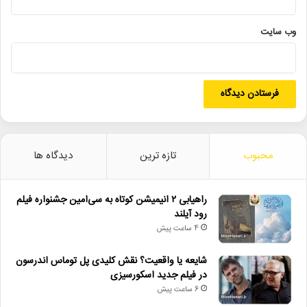
• تالار حافظ میزبان «کافه نادری» می‌شود
وب‌ سایت
• نمایش ۲ فیلم در «پاتوق مستند»
پیامبر_اکرم
حضرت_محمد
کانون_پرورش_فکری
میلاد_پیامبر
میهمان‌های_بُحیرا
نمایشگاه_کتاب
محبوب
تازه ترین
دیدگاه ها
راهیابی ۲ انیمیشن کوتاه به سی‌امین جشنواره فیلم
رود آیلند
4 ساعت پیش
شایعه یا واقعیت؟ نقش کلیدی پل توماس اندرسون
در فیلم جدید اسکورسیزی
6 ساعت پیش