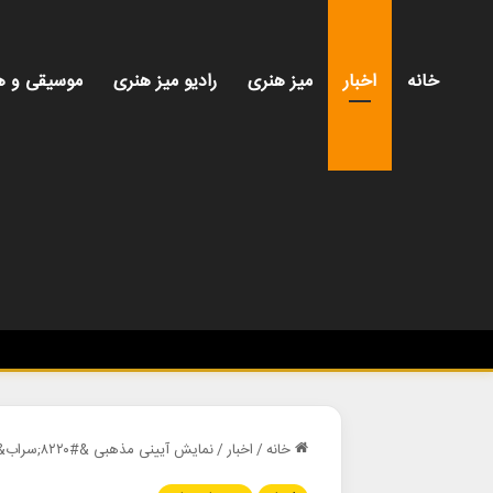
خانه
اخبار
میز هنری
رادیو میز هنری
موسیقی و ه
خانه
/
اخبار
/
نمایش آیینی مذهبی &#۸۲۲۰;سراب&#۸۲۲۱; در تالار وحدت