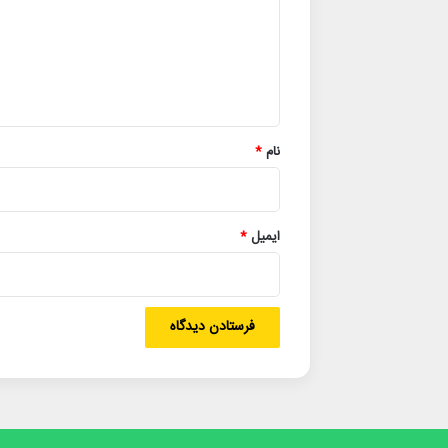
گ
ا
ه
*
نام
*
ایمیل
*