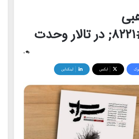
بی
۰
وک
ایکس
لینکداین