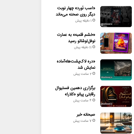
«اسب نَورد» چهار نوبت
دیگر روی صحنه می‌ماند
1 دقیقه پیش
«خشم قلمبه» به عمارت
نوفل‌لوشاتو رسید
11 دقیقه پیش
«دره لاک‌پشت‌ها»آماده
نمایش شد
2 ساعت پیش
برگزاری دهمین فستیوال
رقابتی پیانو «کلارا»
4 ساعت پیش
صبحانه خبر
7 ساعت پیش