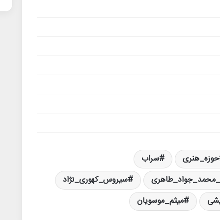
حوزه_هنری
سراب
محمد_جواد_طاهری
سیروس_کهوری_نژاد
یشی
میثم_موسویان