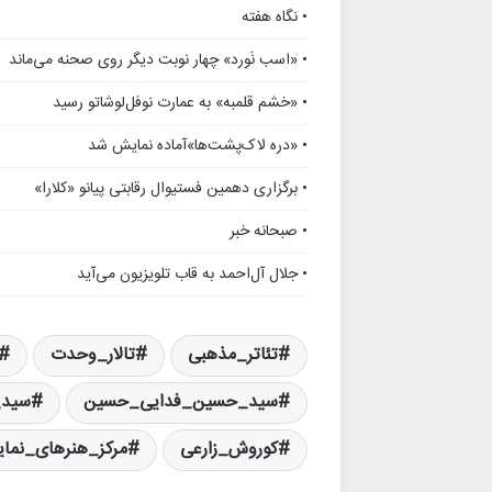
• نگاه هفته
• «اسب نَورد» چهار نوبت دیگر روی صحنه می‌ماند
• «خشم قلمبه» به عمارت نوفل‌لوشاتو رسید
• «دره لاک‌پشت‌ها»آماده نمایش شد
• برگزاری دهمین فستیوال رقابتی پیانو «کلارا»
• صبحانه خبر
• جلال آل‌احمد به قاب تلویزیون می‌آید
تئاتر_مذهبی
تالار_وحدت
سید_حسین_فدایی_حسین
سید_
کوروش_زارعی
مرکز_هنرهای_نما