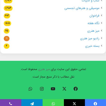
کتاب و ادبیات
۱,۴۸۶
موسیقی و هنرهای تجسمی
۱,۴۵۴
فراخوان
۳۰۴
نگاه هفته
۱۵۵
میز هنری
۶۵
رادیو میز هنری
۱۱
بسته خبری
۴
تمامی حقوق این سایت برای
میز هنری
محفوظ است.
نقل مطالب با ذکر منبع مجاز است.
فیسبوک
ایکس
یوتیوب
اینستاگرام
واتس
آپ