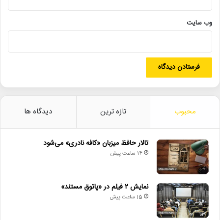
• فیلم جدید بهاره رهنما با سه بازیگر مطرح به میانه تولید رسید
وب‌ سایت
• برگزاری کنسرت علیرضا قربانی در شیراز
• رییس پانزدهمین جشنواره ملی تئاتر خیابانی شهروند معرفی شد
انیمیشن
تیم_برتون
خانه_هنرمندان_ایران
سایت تیوال
کابوس_پیش_از_کریسمس
محبوب
تازه ترین
دیدگاه ها
تالار حافظ میزبان «کافه نادری» می‌شود
14 ساعت پیش
نمایش ۲ فیلم در «پاتوق مستند»
15 ساعت پیش