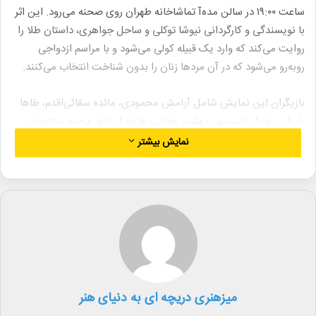
ساعت ۱۹:۰۰ در سالن مده‌آ تماشاخانه طهران روی صحنه می‌رود. این اثر
با نویسندگی و کارگردانی نیوشا توکلی و ساحل جواهری، داستان طلا را
روایت می‌کند که وارد یک قبیله کولی می‌شود و با مراسم ازدواجی
روبه‌رو می‌شود که در آن مردها زنان را بدون شناخت انتخاب می‌کنند.
بازیگران این نمایش شامل آرامش محمودی، مائده سقائی‌اقدم، طاها
یاریان، بهارک امیدمهر، مهشید عطائی، هانیه ایزانلو، محمد سالاروند،
عرفان نیساری، رضا محمدی و محمد آبیاری هستند. طراحی صحنه،
نمایش بیشتر
لباس و گریم به ترتیب بر عهده احسان صادقی، جانان غلامی و امید
علیزاده بوده و پوریا بهرام‌نژاد پوستر نمایش را طراحی کرده است.
علاقه‌مندان می‌توانند بلیط این نمایش را از سایت تیوال تهیه کنند.
لینک خبر
میزهنری دریچه ای به دنیای هنر
کپی