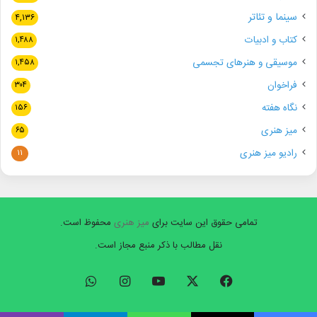
سینما و تئاتر
۴,۱۳۶
کتاب و ادبیات
۱,۴۸۸
موسیقی و هنرهای تجسمی
۱,۴۵۸
فراخوان
۳۰۴
نگاه هفته
۱۵۶
میز هنری
۶۵
رادیو میز هنری
۱۱
تمامی حقوق این سایت برای
میز هنری
محفوظ است.
نقل مطالب با ذکر منبع مجاز است.
فیسبوک
ایکس
یوتیوب
اینستاگرام
واتس
آپ