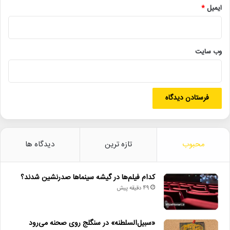
تئاتر_ایران
تماشاخانه_طهران
سایت تیوال
ایمیل
*
نمایش_کولی
نیوشا_توکلی
وب‌ سایت
محبوب
تازه ترین
دیدگاه ها
کدام فیلم‌ها در گیشه سینماها صدرنشین شدند؟
49 دقیقه پیش
«سبیل‌السلطنه» در سنگلج روی صحنه می‌رود