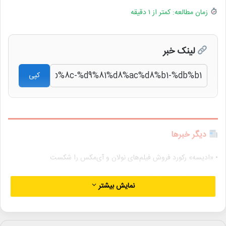
زمان مطالعه: کمتر از ۱ دقیقه
لینک خبر
کپی
دیگر خبرها
• «ادیسه» رکورد فروش فیلم‌های نولان و آی‌مکس را شکست
• حسین پاکدل پس از ۳۳ سال دوباره مجری تلویزیون شد
نمایش بیشتر
• بسته خبری
• یاسر طالبی داور جشنواره مستند Doker روسیه شد