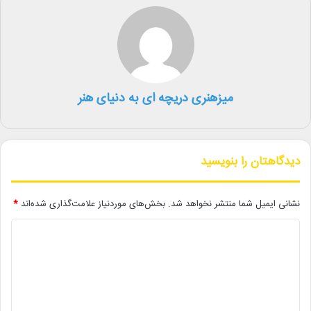
• «مثل یک معجزه» به جشنواره ایتالیایی راه یافت
• «کلاسیک‌های کانون» با ادای احترام به واروژ کریم‌مسیحی برگزار شد
جسنواره های هنری فجر۱۴۰۲
جشنواره فجر
میزهنری دریچه ای به دنیای هنر
دیدگاهتان را بنویسید
نشانی ایمیل شما منتشر نخواهد شد.
بخش‌های موردنیاز علامت‌گذاری شده‌اند
*
د
ی
د
گ