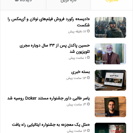
محبوب
تازه ترین
دیدگاه ها
«ادیسه» رکورد فروش فیلم‌های نولان و آی‌مکس را
شکست
12 دقیقه پیش
حسین پاکدل پس از ۳۳ سال دوباره مجری
تلویزیون شد
1 ساعت پیش
بسته خبری
13 ساعت پیش
یاسر طالبی داور جشنواره مستند Doker روسیه شد
14 ساعت پیش
«مثل یک معجزه» به جشنواره ایتالیایی راه یافت
16 ساعت پیش