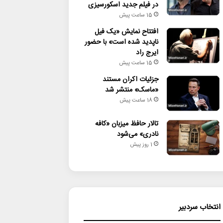
در فیلم جدید اسکورسیزی
15 ساعت پیش
افتتاح نمایش «یک فیل
ناپدید شده است» با حضور
ایرج راد
15 ساعت پیش
جزئیات اکران مستند
«ماسک» منتشر شد
18 ساعت پیش
تالار حافظ میزبان «کافه
نادری» می‌شود
1 روز پیش
انتخاب سردبیر