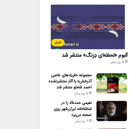
اخبار
آلبوم «لحظه‌ای دِرَنگ» منتشر شد
5 روز پیش
مجموعه «فریادهای عاصی
آذرخش» با آثار منتشرنشده
احمد شاملو منتشر شد
5 روز پیش
نعیمی «مده‌آ» را در
تماشاخانه ایران‌شهر روی
صحنه می‌برد
6 روز پیش