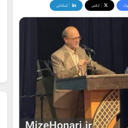
وک
ایکس
لینکداین