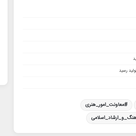
د
تولید رسید
معاونت_امور_هنری
هنگ_و_ارشاد_اسلامی