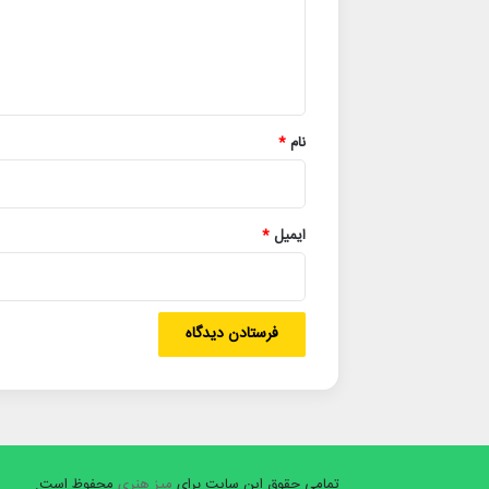
گ
ا
ه
*
نام
*
ایمیل
*
تمامی حقوق این سایت برای
میز هنری
محفوظ است.