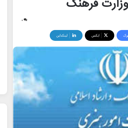
 وزارت فرهنگ
۰
وک
ایکس
لینکداین