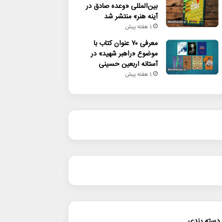
بین‌المللی «وعده صادق در
آینه هنر» منتشر شد
1 هفته پیش
معرفی ۷۰ عنوان کتاب با
موضوع «راهبر شهید» در
آستانه اربعین حسینی
1 هفته پیش
دسته بندی