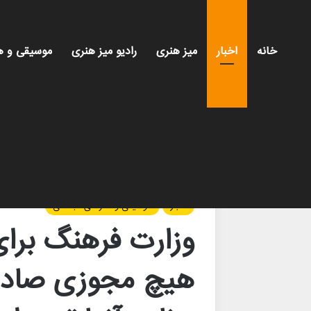
خانه
اخبار
میز هنری
رادیو میز هنری
موسیقی و ه
خانه
/
اخبار
/
​وزارت فرهنگ برای «هیدن» و «شایع»
اخبار
موسیقی و هنرهای تجسمی
​وزارت فرهنگ برا
هیچ مجوزی صادر 