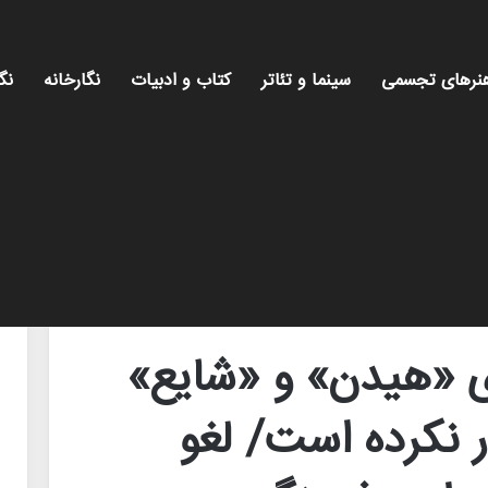
نرهای تجسمی
سینما و تئاتر
کتاب و ادبیات
نگارخانه
نگ
 هیچ مجوزی صادر نکرده است/ لغو برنامه آنها توسط وزارت فرهنگ
ی «هیدن» و «شایع»
نکرده است/ لغو