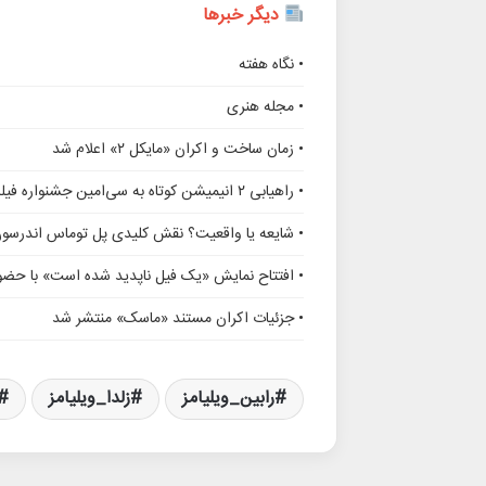
دیگر خبرها
• نگاه هفته
• مجله هنری
• زمان ساخت و اکران «مایکل ۲» اعلام شد
• راهیابی ۲ انیمیشن کوتاه به سی‌امین جشنواره فیلم رود آیلند
• شایعه یا واقعیت؟ نقش کلیدی پل توماس اندرسو
• افتتاح نمایش «یک فیل ناپدید شده است» با حضور
• جزئیات اکران مستند «ماسک» منتشر شد
رابین_ویلیامز
زلدا_ویلیامز