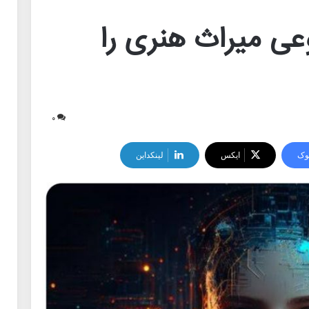
ی میراث هنری را
۰
وک
ایکس
لینکداین