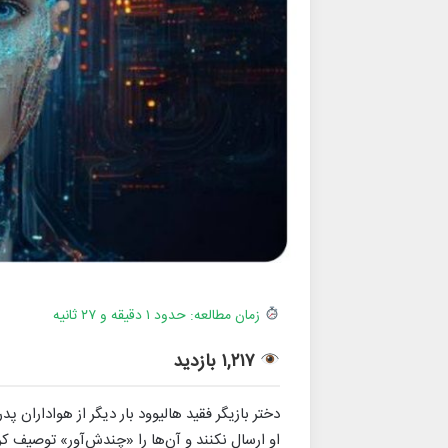
زمان مطالعه: حدود ۱ دقیقه و ۲۷ ثانیه
۱,۲۱۷ بازدید
دختر بازیگر فقید هالیوود بار دیگر از هوادارا
او ارسال نکنند و آن‌ها را «چندش‌آور» توصیف کر