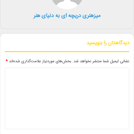
برنامه «تا ابد، ایران» با اجراهای هنری، ادبی و آئینی چهره‌های برجسته
میزهنری دریچه ای به دنیای هنر
فرهنگ و هنر کشور به یاد و نام شهدای اخیر همراه خواهد بود.
لینک خبر
دیدگاهتان را بنویسید
کپی
نشانی ایمیل شما منتشر نخواهد شد.
بخش‌های موردنیاز علامت‌گذاری شده‌اند
*
د
ی
د
دیگر خبرها
گ
• نگاه هفته
ا
• مجله هنری
ه
*
• اعلام توقف دو شب اجرای نمایش‌ها در کشور