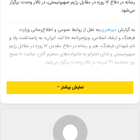
رسانه در دفاع ۱۲ روزه در مقابل رژیم صهیونیستی، در تالار وحدت برگزار
می‌شود.
به گزارش
میزهنری
،به نقل از روابط عمومی و اطلاع‌رسانی وزارت
فرهنگ و ارشاد اسلامی، ویژه‌برنامه «تا ابد، ایران» به پاسداشت یاد و
نام شهدای فرهنگ، هنر و رسانه در دفاع مقدس ۱۲ روزه در مقابل رژیم
صهیونیستی و ادای احترام به خانواده‌های محترم آنان، ساعت ۱۰ صبح
روز سه‌شنبه ۳۱ تیرماه در تالار وحدت برگزار می‌شود.
این آیین ملی به میزبانی وزارت فرهنگ، و با حضور جمعی از مسئولان،
هنرمندان، نویسندگان، تشکل‌های قرآنی ،اعضای کانون‌های فرهنگی و
نمایش بیشتر
هنری مساجد،، فرهیختگان و اهالی رسانه همراه خواهد بود و یاد
شهدای عرصه فرهنگ و هنر گرامی داشته می‌شود.
این مراسم، نمادی از همبستگی فرهنگی ملت ایران در روزهایی است که
کشور، در معرض شدیدترین حملات دشمنان قرار گرفت و فرزندان
فرهنگ‌ورز این سرزمین، بی‌هیچ فراخوانی، دلیرانه به میدان آمدند.